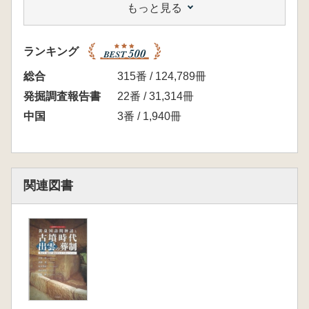
もっと見る
考古資料)の紹介を主な内容とする。巻末には
出土遺物(銅鏡、鉄製武器、農工具等)のカラー
図版を掲載。
ランキング
【目次】
例 言
総合
315番 / 124,789冊
第1章 研究の目的と経過
発掘調査報告書
22番 / 31,314冊
1 研究の目的 岩本 崇
中国
3番 / 1,940冊
2 研究の経過
第2章 古墳をめぐる環境
1 古墳の位置と地形 小田 芳弘
2 周辺の遺跡
関連図書
3 既往の報告と梅原考古資料 岩本 崇
4 伯耆国分寺古墳資料の評価のあゆみ 髙
田 健一
第3章 出土遺物
1 概 要 岩本 崇
2 銅 鏡
3 武 器
(1)鉄 鏃