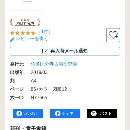
（1件）
＋
レビューを書く
再入荷メール通知
発行元
伯耆国分寺古墳研究会
出版年
2019/03
判
A4
ページ
86+カラー図版12
六一ID
N77665
新刊・電子書籍