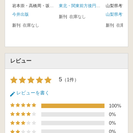
式石室集成
て 上山 晶子
岩本崇・高橋周・坂本豊治・亀井淳志・古谷毅 著
東北・関東前方後円墳研究会
山梨県考古学
5 伯耆国分寺古墳出土朱の産地推定
今井出版
山梨県考古学
南 武志
新刊
在庫なし
6 山陰東部における伯耆国分寺古墳の歴史
新刊
在庫なし
新刊
在庫なし
的位置 髙田 健一
第5章 総 括
1 伯耆国分寺古墳の築造時期 岩本 崇
2 伯耆国分寺古墳の築造背景と歴史的意
義
レビュー
図 版
抄 録
5
（1件）
レビューを書く
100%
0%
0%
0%