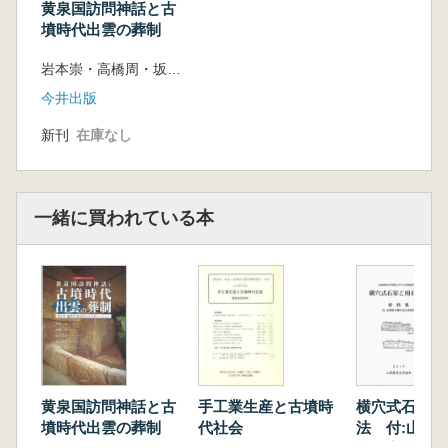
黄泉国訪問神話と古
(2)刀 剣 類
墳時代出雲の葬制
4 農 工 具
岩本崇・高橋周・坂本豊治・亀井淳志・古谷毅 著
(1)方形鍬鋤先
(2)鉄 鎌
今井出版
(3)鉄 斧
新刊
在庫なし
(4)鉄 鉇 磯貝 龍志・岩本 崇
(5)鉄 鑿 岩本 崇
(6)副葬状態の復元
5 赤色顔料
一緒に買われている本
6 棺 材
第4章 研 究
1 伯耆国分寺古墳に副葬された鏡の履
歴 岩本 崇
2 武器からみた伯耆国分寺古墳の年代
池淵 俊一
3 農工具からみた伯耆国分寺古墳 磯貝
龍志
黄泉国訪問神話と古
手工業生産と古墳時
横穴式石室と
墳時代出雲の葬制
代社会
法 付:山梨
4 伯耆国分寺古墳出土赤色顔料につい