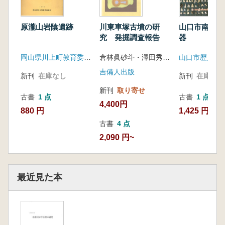
原瀧山岩陰遺跡
川東車塚古墳の研
山口市南部地
究 発掘調査報告
器
岡山県川上町教育委員会
倉林眞砂斗・澤田秀実・君嶋俊行編
山口市歴史民
吉備人出版
新刊
在庫なし
新刊
在庫なし
新刊
取り寄せ
古書
1 点
古書
1 点
4,400円
880 円
1,425 円
古書
4 点
2,090 円~
最近見た本