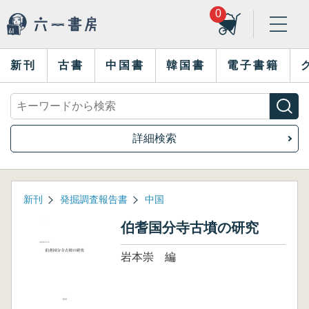
0
新刊
古書
中国書
韓国書
電子書籍
詳細検索
新刊
発掘調査報告書
中国
伯耆国分寺古墳の研究
岩本崇 編