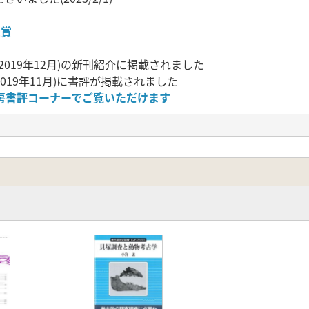
受賞
2019年12月)の新刊紹介に掲載されました
019年11月)に書評が掲載されました
房書評コーナーでご覧いただけます
 2021年9月
六一書房コラムコーナーでご覧いただけます
狩猟採集社会」から「農耕社会」という生業の大きな転換を
利用にも影響が及んでいたのではないだろうか。もし、動物利
は限定的であったことが示唆される。あるいは、変化していた
い。
時代の動物遺存体を研究して、農耕開始期における動物資源
が豊富に蓄積された伊勢湾・三河湾沿岸における事例研究(名古
Ⅱ部は、事例研究の課題を踏まえ、資料蓄積、方法論、社会貢献