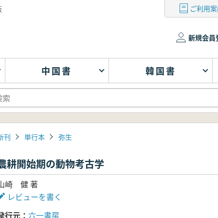
ご利用案
版
新規会員
中国書
韓国書
新刊
単行本
弥生
農耕開始期の動物考古学
山崎 健 著
レビューを書く
発行元
六一書房