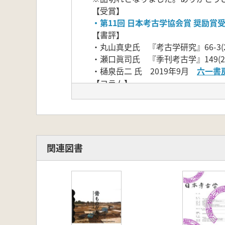
【受賞】
・第11回 日本考古学協会賞 奨励賞
【書評】
・丸山真史氏 『考古学研究』66-3(
・瀬口眞司氏 『季刊考古学』149(2
・樋泉岳二 氏 2019年9月
六一書
【コラム】
・山崎 健氏(著者によるコラムです)
【内容】
縄文時代から弥生時代への移行が「
だけでなく、狩猟や漁撈などの動物
を始めたとしても生業全体への影響
関連図書
らかにすることができるかもしれな
本書の目的は、縄文時代晩期～弥生
る。第Ⅰ部は、当該期の動物遺存体
した博士論文に大幅加筆修正)。第
である。