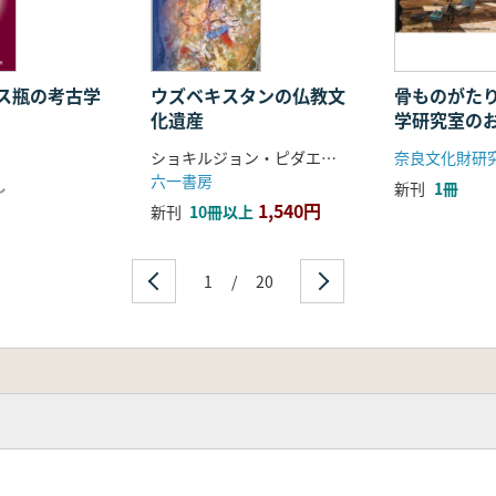
ス瓶の考古学
ウズベキスタンの仏教文
骨ものがた
化遺産
学研究室の
ショキルジョン・ピダエフ 著/加藤九祚・今村栄一 訳
六一書房
し
新刊
1冊
1,540円
新刊
10冊以上
1
/
20