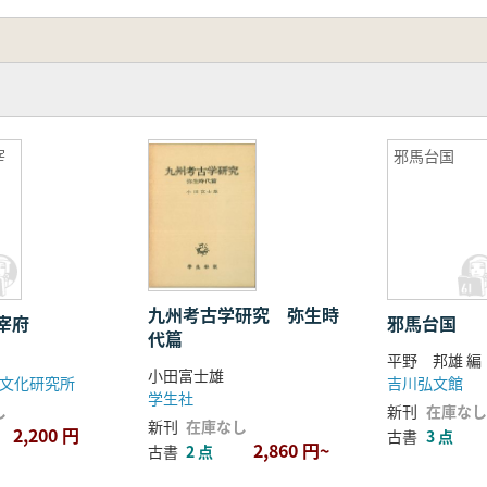
宰
邪馬台国
九州考古学研究 弥生時
宰府
邪馬台国
代篇
平野 邦雄 編
小田富士雄
文化研究所
吉川弘文館
学生社
し
新刊
在庫なし
新刊
在庫なし
2,200 円
古書
3 点
2,860 円~
古書
2 点