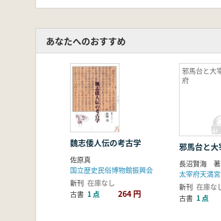
あなたへのおすすめ
邪馬台と大
府
魏志倭人伝の考古学
邪馬台と大
佐原真
長沼賢海 著
国立歴史民俗博物館振興会
太宰府天満宮
新刊
在庫なし
新刊
在庫な
264 円
古書
1 点
古書
1 点