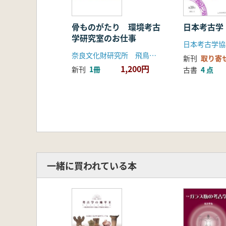
【英文要旨】
ZOOARCHAEOLOGY OF THE EARLIE
YAMAZAKI, Takeshi
骨ものがたり 環境考古
日本考古学
学研究室のお仕事
SUMMARY
※左のリンクから英文要
奈良文化財研究所 飛鳥資料館
新刊
取り寄
1,200円
新刊
1冊
古書
4 点
一緒に買われている本