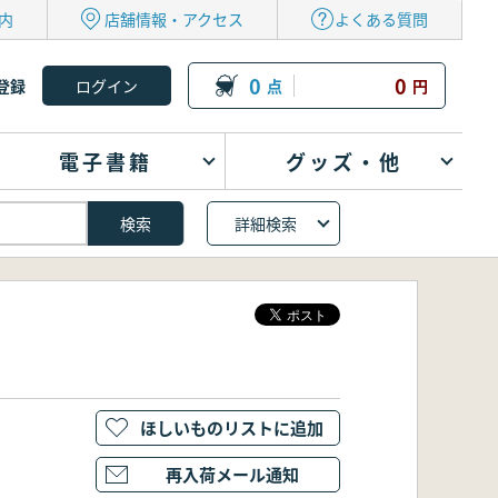
内
店舗情報・アクセス
よくある質問
0
0
登録
点
円
電子書籍
グッズ・他
詳細検索
ほしいものリストに追加
再入荷メール通知