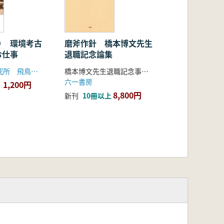
り 環境考古
磨斧作針 橋本博文先生
お仕事
退職記念論集
奈良文化財研究所 飛鳥資料館
橋本博文先生退職記念事業実行委員会 編
六一書房
1,200円
8,800円
新刊
10冊以上