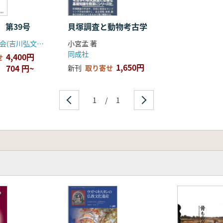
ST FARMING PERIOD
 第39号
貝塚調査と動物考古学
旨のPDFをご覧いただけます
日本考古学協会(吉川弘文館)
小宮孟 著
同成社
4,400円
せ
1,650円
704 円~
新刊
取り寄せ
1
/
1