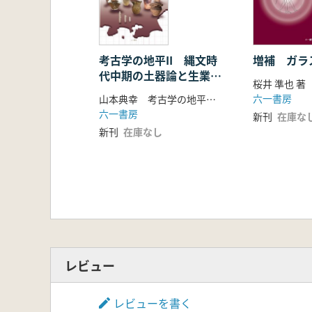
考古学の地平II 縄文時
増補 ガラ
代中期の土器論と生業研
桜井 準也 著
究の新視点
六一書房
山本典幸 考古学の地平グループ 編
六一書房
新刊
在庫な
新刊
在庫なし
レビュー
レビューを書く