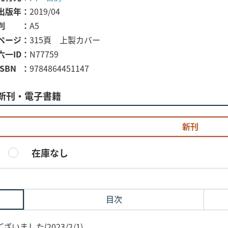
出版年
2019/04
判
A5
ページ
315頁 上製カバー
六一ID
N77759
ISBN
9784864451147
新刊・電子書籍
新刊
在庫なし
目次
ました(2023/2/1)