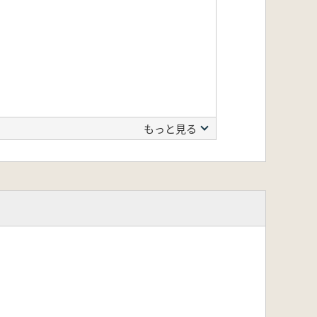
もっと見る
伴うものならば、稲作などの植物利用
用が変化していないのであれば、農耕
のであれば、農耕へ特化する様相を明
利用の実態を明らかにすることであ
屋大学大学院生命農学研究科へ提出
について、今後の展望を論じたもの