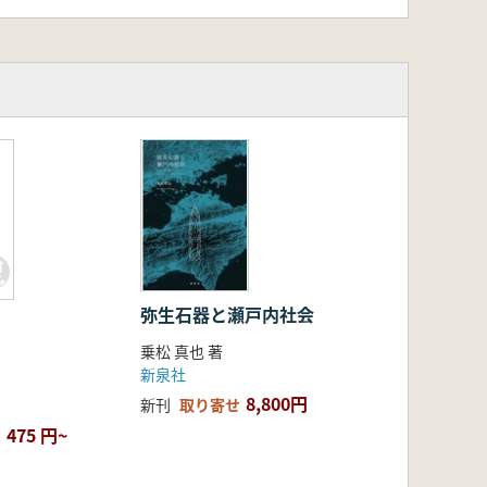
弥生石器と瀬戸内社会
乗松 真也 著
新泉社
8,800円
新刊
取り寄せ
475 円~