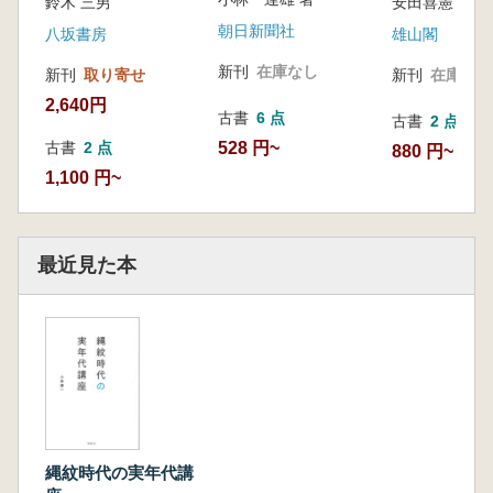
鈴木 三男
安田喜憲 著
朝日新聞社
八坂書房
雄山閣
新刊
在庫なし
新刊
取り寄せ
新刊
在庫なし
2,640円
古書
6 点
古書
2 点
528 円~
古書
2 点
880 円~
1,100 円~
最近見た本
縄紋時代の実年代講