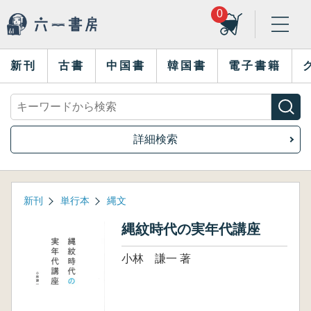
0
新刊
古書
中国書
韓国書
電子書籍
詳細検索
新刊
単行本
縄文
縄紋時代の実年代講座
小林 謙一 著