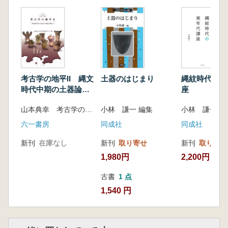
考古学の地平II 縄文
土器のはじまり
縄紋時代の実
時代中期の土器論と
座
生業研究の新視点
山本典幸 考古学の地平グループ 編
小林 謙一 編集
小林 謙一 著
六一書房
同成社
同成社
新刊
在庫なし
新刊
取り寄せ
新刊
取り寄せ
1,980円
2,200円
古書
1 点
1,540 円