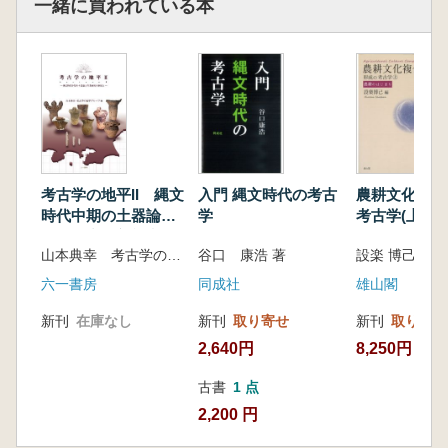
一緒に買われている本
考古学の地平II 縄文
入門 縄文時代の考古
農耕文化複合
時代中期の土器論と
学
考古学(上) 
生業研究の新視点
はじまり
山本典幸 考古学の地平グループ 編
谷口 康浩 著
設楽 博己 編
六一書房
同成社
雄山閣
新刊
在庫なし
新刊
取り寄せ
新刊
取り寄せ
2,640円
8,250円
古書
1 点
2,200 円