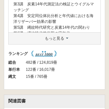
第3講 炭素14年代測定法の検証とウイグルマ
ッチング
第4講 安定同位体比分析と年代値における海
洋リザーバー効果の影響
第5講 縄紋時代研究と炭素14年代の関わり
第6講 縄紋時代前半期の実年代
もっと見る
第7講 縄紋時代中期の実年代
第8講 縄紋時代後期の実年代
第9講 縄紋時代晩期の実年代
ランキング
第10講 縄紋文化の始まりの年代
第11講 縄紋土器と住居の時間幅
総合
482番 / 124,819冊
第12講 盛土遺構の年代研究
単行本
122番 / 16,017冊
第13講 縄紋文化から弥生文化の年代
縄文
15番 / 765冊
第14講 縄紋文化の年代的再構成
関連図書