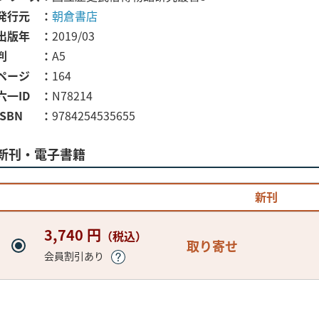
発行元
朝倉書店
出版年
2019/03
判
A5
ページ
164
六一ID
N78214
ISBN
9784254535655
新刊・電子書籍
新刊
3,740 円
（税込）
取り寄せ
会員割引あり