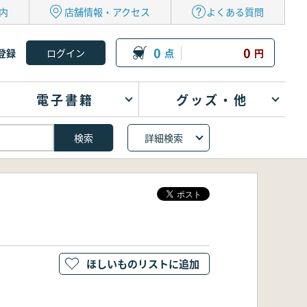
内
店舗情報・アクセス
よくある質問
0
0
登録
点
円
電子書籍
グッズ・他
詳細検索
ほしいものリストに追加