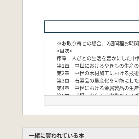
※お取り寄せの場合、2週間程お時
<目次>
序章 人びとの生活を豊かにした中世
第1章 中世におけるやきもの生産の
第2章 中世の木材加工における技術
第3章 石製品の量産化を可能にした
第4章 中世における金属製品の生産
第5章 「場」からみる中世のモノづ
第6章 職人の技と分析科学(齋藤 努)
一緒に買われている本