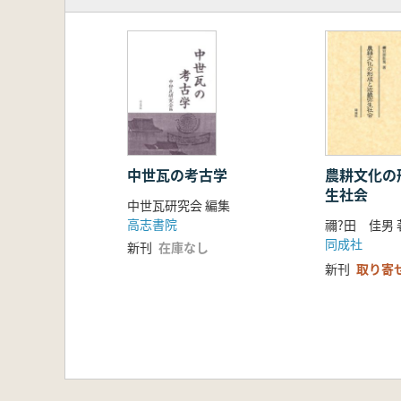
中世瓦の考古学
農耕文化の
生社会
中世瓦研究会 編集
高志書院
禰?田 佳男 
同成社
新刊
在庫なし
新刊
取り寄