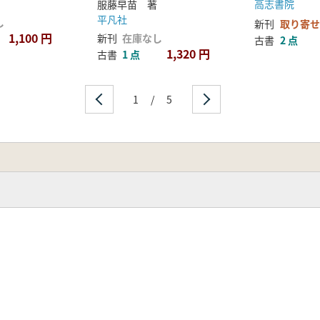
高志書院
服藤早苗 著
平凡社
し
新刊
取り寄せ
1,100 円
新刊
在庫なし
古書
2 点
1,320 円
古書
1 点
1
/
5