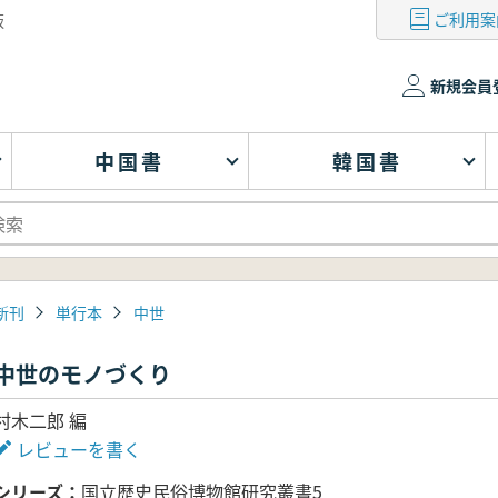
ご利用案
版
新規会員
中国書
韓国書
新刊
単行本
中世
中世のモノづくり
村木二郎 編
レビューを書く
シリーズ
国立歴史民俗博物館研究叢書5