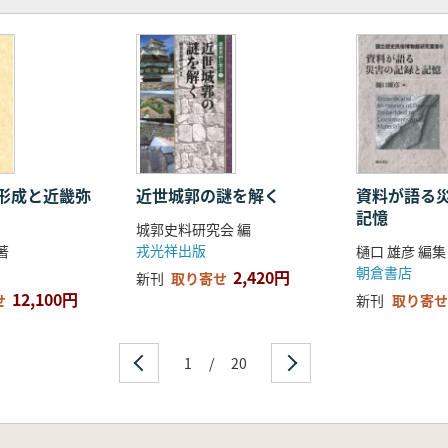
形成と近畿弥
近世城郭の謎を解く
資料が語る
記憶
城郭史料研究会 編
戎光祥出版
著
樋口 雄彦 編集
朝倉書店
2,420円
新刊
取り寄せ
12,100円
せ
新刊
取り寄せ
1
/
20