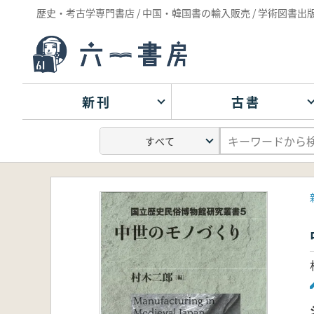
歴史・考古学専門書店 / 中国・韓国書の輸入販売 / 学術図書出
新刊
古書