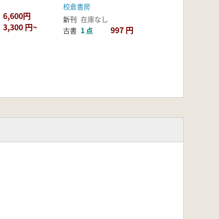
校倉書房
6,600円
新刊
在庫なし
3,300 円~
997 円
古書
1 点