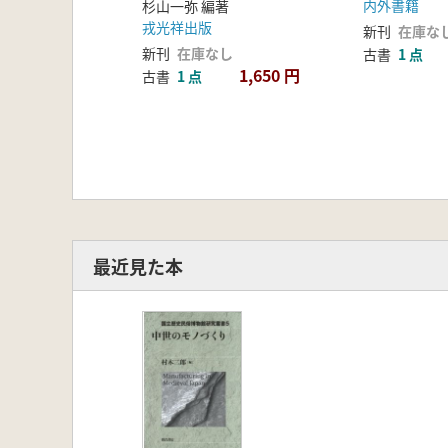
内外書籍
杉山一弥 編著
戎光祥出版
新刊
在庫な
新刊
在庫なし
古書
1 点
1,650 円
古書
1 点
最近見た本