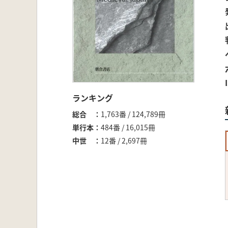
ランキング
総合
1,763番 / 124,789冊
単行本
484番 / 16,015冊
中世
12番 / 2,697冊