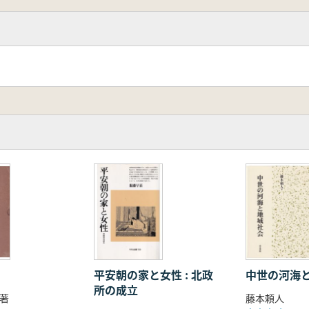
平安朝の家と女性 : 北政
中世の河海
所の成立
著
藤本頼人