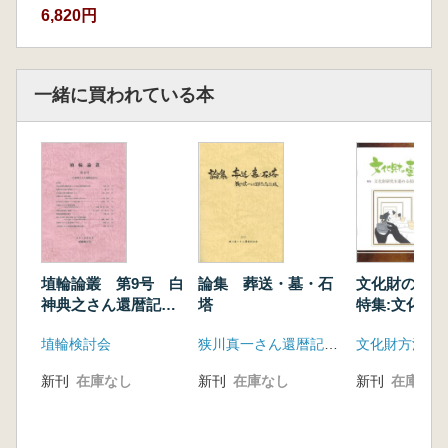
6,820円
一緒に買われている本
埴輪論叢 第9号 白
論集 葬送・墓・石
文化財の壺
神典之さん還暦記念
塔
特集:文化財
号
める技術を考
埴輪検討会
狭川真一さん還暦記念会
文化財方法論
新刊
在庫なし
新刊
在庫なし
新刊
在庫なし