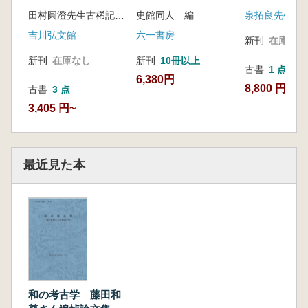
田村圓澄先生古稀記念会 編
史館同人 編
吉川弘文館
六一書房
新刊
在庫なし
新刊
在庫なし
新刊
10冊以上
古書
1 点
6,380円
8,800 円
古書
3 点
3,405 円~
最近見た本
和の考古学 藤田和