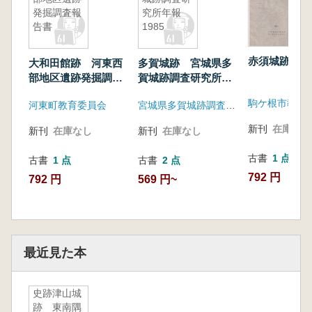
発掘調査報
究所年報
告書
1985
赤須城跡 第
大和田館跡 河東西
多賀城跡 宮城県多
部地区遺跡発掘調査
賀城跡調査研究所年
報告書
報1985
河東町教育委員会
宮城県多賀城跡調査研究所
新刊
在庫なし
新刊
在庫なし
新刊
在庫なし
古書
1 点
古書
1 点
古書
2 点
792 円
792 円
569 円~
最近見た本
史跡津山城
跡 東南隅