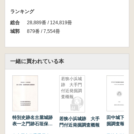
ランキング
総合
28,889番 / 124,819冊
城郭
879番 / 7,554冊
一緒に買われている本
若狭小浜城
跡 大手門
付近発掘調
査概報
特別史跡名古屋城跡
田中城下屋敷
若狭小浜城跡 大手
表一之門跡石垣保存
掘調査報告書
門付近発掘調査概報
修理工事報告書
年度田中城下