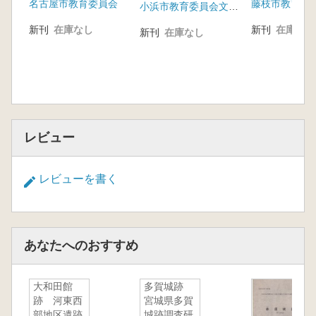
名古屋市教育委員会
藤枝市教育委
跡の確認調査
小浜市教育委員会文化課
新刊
在庫なし
新刊
在庫なし
新刊
在庫なし
レビュー
レビューを書く
あなたへのおすすめ
大和田館
多賀城跡
跡 河東西
宮城県多賀
部地区遺跡
城跡調査研