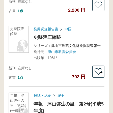
新刊
在庫なし
＋
2,200 円
古書
1点
史跡院庄
発掘調査報告書
中国
館跡
史跡院庄館跡
シリーズ：
津山市埋蔵文化財発掘調査報告書第7集
発行元：
津山市教育委員会
出版年：
1981/
新刊
在庫なし
＋
792 円
古書
1点
年報 津
雑誌・紀要
紀要
山弥生の
年報 津山弥生の里 第2号(平成5
里 第2号
年度)
(平成5年