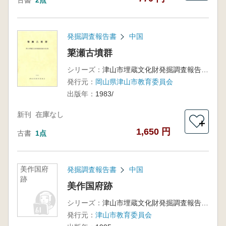
古書
2点
発掘調査報告書
中国
簗瀬古墳群
シリーズ：
津山市埋蔵文化財発掘調査報告第13集
発行元：
岡山県津山市教育委員会
出版年：
1983/
新刊
在庫なし
＋
1,650 円
古書
1点
美作国府
発掘調査報告書
中国
跡
美作国府跡
シリーズ：
津山市埋蔵文化財発掘調査報告第56集
発行元：
津山市教育委員会