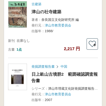
古建築
津山の社寺建築
著者：
奈良国立文化財研究所 編
発行元：
津山市教育委員会
出版年：
1988/
新刊
在庫なし
＋
2,217 円
古書
1点
発掘調査報告書
中国
日上畝山古墳群2 範囲確認調査報
告書
シリーズ：
津山市埋蔵文化財発掘調査報告書第78集
発行元：
津山市教育委員会
出版年：
2007