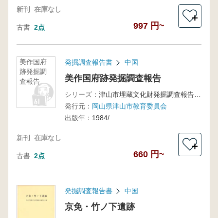
新刊
在庫なし
＋
997 円~
古書
2点
美作国府
発掘調査報告書
中国
跡発掘調
美作国府跡発掘調査報告
査報告
シリーズ：
津山市埋蔵文化財発掘調査報告第15集
発行元：
岡山県津山市教育委員会
出版年：
1984/
新刊
在庫なし
＋
660 円~
古書
2点
発掘調査報告書
中国
京免・竹ノ下遺跡