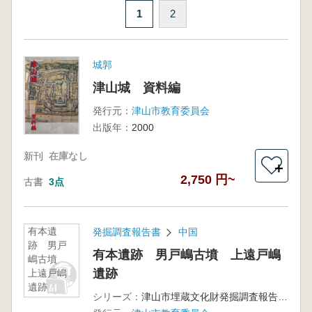
1
2
城郭
津山城 資料編
発行元：
津山市教育委員会
出版年：
2000
新刊
在庫なし
＋
2,750 円~
古書
3点
有本遺
発掘調査報告書
中国
跡 男戸
有本遺跡 男戸嶋古墳 上遠戸嶋
嶋古墳
遺跡
上遠戸嶋
遺跡
シリーズ：
津山市埋蔵文化財発掘調査報告第62集