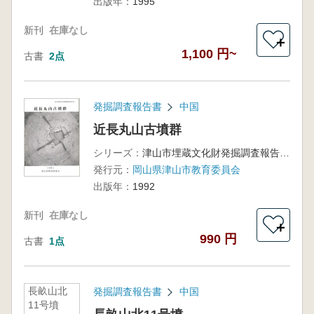
出版年：
1995
新刊
在庫なし
＋
1,100 円~
古書
2点
発掘調査報告書
中国
近長丸山古墳群
シリーズ：
津山市埋蔵文化財発掘調査報告第41集
発行元：
岡山県津山市教育委員会
出版年：
1992
新刊
在庫なし
＋
990 円
古書
1点
長畝山北
発掘調査報告書
中国
11号墳