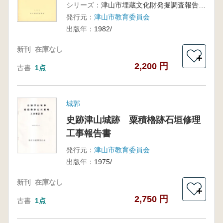
シリーズ：
津山市埋蔵文化財発掘調査報告第11集
発行元：
津山市教育委員会
出版年：
1982/
新刊
在庫なし
＋
2,200 円
古書
1点
城郭
史跡津山城跡 粟積櫓跡石垣修理
工事報告書
発行元：
津山市教育委員会
出版年：
1975/
新刊
在庫なし
＋
2,750 円
古書
1点