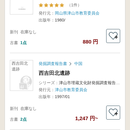
（1件）
発行元：
岡山県津山市教育委員会
出版年：
1980/
新刊
在庫なし
＋
880 円
古書
1点
西吉田北
発掘調査報告書
中国
遺跡
西吉田北遺跡
シリーズ：
津山市埋蔵文化財発掘調査報告書第58集
発行元：
津山市教育委員会
出版年：
1997/01
新刊
在庫なし
＋
1,247 円~
古書
2点