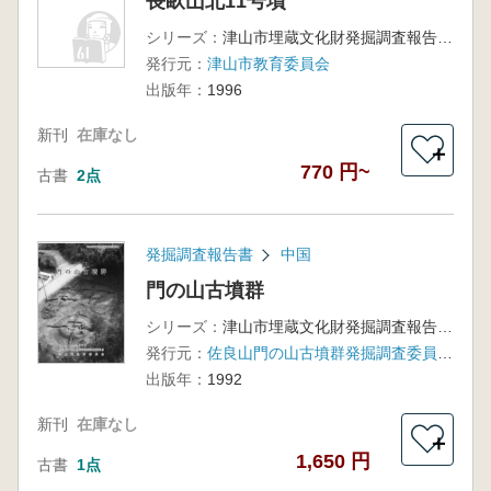
長畝山北11号墳
シリーズ：
津山市埋蔵文化財発掘調査報告第57集
発行元：
津山市教育委員会
出版年：
1996
新刊
在庫なし
＋
770 円~
古書
2点
発掘調査報告書
中国
門の山古墳群
シリーズ：
津山市埋蔵文化財発掘調査報告第46集
発行元：
佐良山門の山古墳群発掘調査委員会 津山市教育委員会
出版年：
1992
新刊
在庫なし
＋
1,650 円
古書
1点