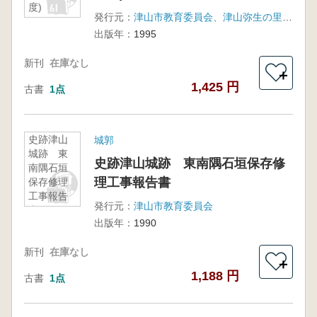
度)
発行元：
津山市教育委員会、津山弥生の里文化財センター
出版年：
1995
新刊
在庫なし
＋
1,425 円
古書
1点
史跡津山
城郭
城跡 東
史跡津山城跡 東南隅石垣保存修
南隅石垣
理工事報告書
保存修理
工事報告
発行元：
津山市教育委員会
書
出版年：
1990
新刊
在庫なし
＋
1,188 円
古書
1点