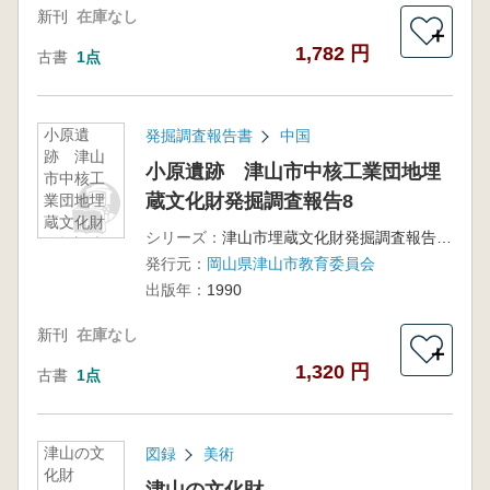
新刊
在庫なし
＋
1,782 円
古書
1点
小原遺
発掘調査報告書
中国
跡 津山
小原遺跡 津山市中核工業団地埋
市中核工
蔵文化財発掘調査報告8
業団地埋
蔵文化財
シリーズ：
津山市埋蔵文化財発掘調査報告第38集
発掘調査
発行元：
岡山県津山市教育委員会
報告8
出版年：
1990
新刊
在庫なし
＋
1,320 円
古書
1点
津山の文
図録
美術
化財