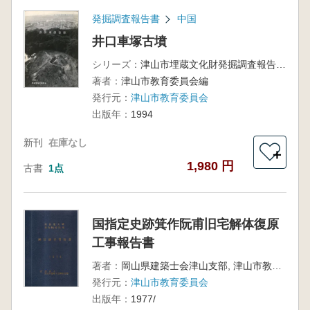
発掘調査報告書
中国
井口車塚古墳
シリーズ：
津山市埋蔵文化財発掘調査報告第52集
著者：
津山市教育委員会編
発行元：
津山市教育委員会
出版年：
1994
新刊
在庫なし
＋
1,980 円
古書
1点
国指定史跡箕作阮甫旧宅解体復原
工事報告書
著者：
岡山県建築士会津山支部, 津山市教育委員会 編
発行元：
津山市教育委員会
出版年：
1977/