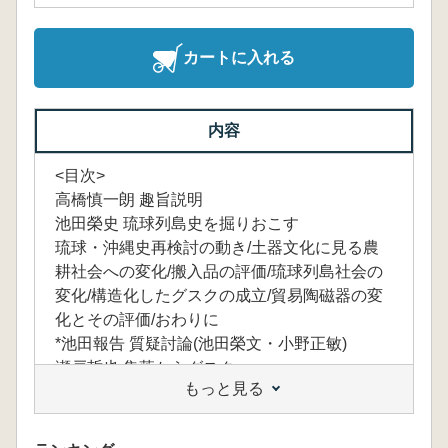
カートに入れる
内容
<目次>
高橋慎一朗 趣旨説明
池田榮史 琉球列島史を掘りおこす
琉球・沖縄史再検討の動き/土器文化に見る農
耕社会への変化/搬入品の評価/琉球列島社会の
変化/構造化したグスクの成立/貿易陶磁器の変
化とその評価/おわりに
*池田報告 質疑討論(池田榮文・小野正敏)
瀬戸哲也 集落からグスクへ
もっと見る
グスク時代初期の集落と地域性/交易型集落の
多様性と特徴/農耕の展開と大規模化/グスクの
形成と展開/おわりに