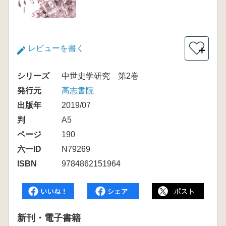
レビューを書く
＋
シリーズ
中世史学研究 第2巻
発行元
高志書院
出版年
2019/07
判
A5
ページ
190
六一ID
N79269
ISBN
9784862151964
新刊・電子書籍