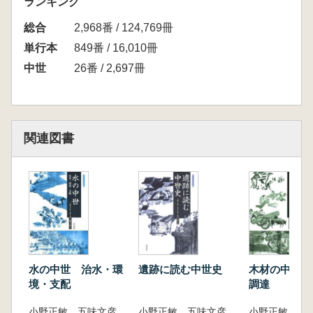
ランキング
黒嶋 敏 第一尚氏期における首里の外港を探
総合
る
2,968番 / 124,769冊
はじめに/天久権現と聖現寺/泊里主と泊大阿母/
単行本
849番 / 16,010冊
「琉球国図」にみる首里の外港/おわりに
中世
26番 / 2,697冊
*黒嶋報告 質疑討論(黒嶋 敏・柳原敏昭・渡辺
美季・瀬戸哲也)
木村 淳 交易船構造の革新と琉球
はじめに/琉球の造船地/琉球船の航海性能/造船
関連図書
技術の歴史的展開へのアプローチ/琉球と東ア
ジア海域造船史の視点/グスク時代の東シナ海
域の航洋船/琉球王国時代のハイブリット型航
洋船の隆盛/結語―琉球船についての考古学か
らの検証
*木村報告 質疑討論(木村 淳・荒木和憲・出口
晶子)
討 論
水の中世 治水・環
遺跡に読む中世史
木材の中世 
池田榮史・黒嶋 敏・木村 淳・村井章介・小
境・支配
調達
野正敏・宮城弘樹
小野正敏 五味文彦 萩原三雄 編
小野正敏 五味文彦 萩原三雄 編
座談会 中世の琉球