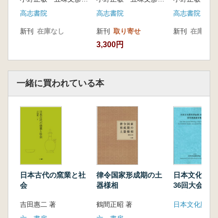
小野正敏・高橋慎一朗・池田榮史・村木二郎
高志書院
高志書院
高志書院
島々をつなぐ鎖のネットワーク/大和系文化の
新刊
在庫なし
新刊
取り寄せ
新刊
在庫なし
第一波/グスクを考える/三山時代から琉球王府
3,300円
まで
一緒に買われている本
日本古代の窯業と社
律令国家形成期の土
日本文化財科
会
器様相
36回大会 
要旨集
吉田惠二 著
鶴間正昭 著
日本文化財科