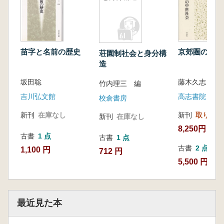
苗字と名前の歴史
京郊圏の中世
荘園制社会と身分構
造
坂田聡
藤木久志 編
竹内理三 編
吉川弘文館
高志書院
校倉書房
新刊
在庫なし
新刊
取り寄せ
新刊
在庫なし
8,250円
古書
1 点
古書
1 点
古書
2 点
1,100 円
712 円
5,500 円~
最近見た本