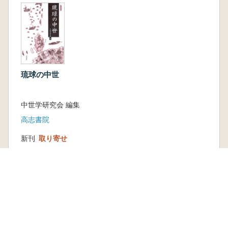
琉球の中世
中世学研究会 編集
高志書院
新刊
取り寄せ
2,640円
古書
1 点
1,760 円