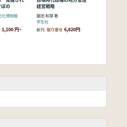
けぼの
経営戦略
文化博物館
藤田 和尊 著
学生社
1,100 円~
6,820円
新刊
取り寄せ