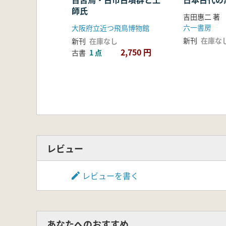
師氏
吉田惠二 著
六一書房
大阪府立近つ飛鳥博物館
新刊
在庫な
新刊
在庫なし
2,750 円
古書
1 点
レビュー
レビューを書く
あなたへのおすすめ