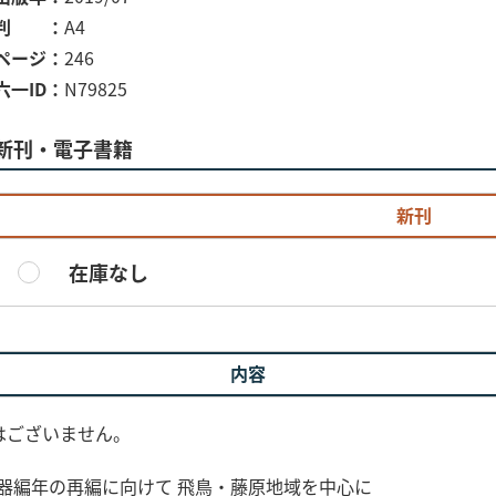
判
A4
ページ
246
六一ID
N79825
新刊・電子書籍
新刊
在庫なし
内容
はございません。
土器編年の再編に向けて 飛鳥・藤原地域を中心に