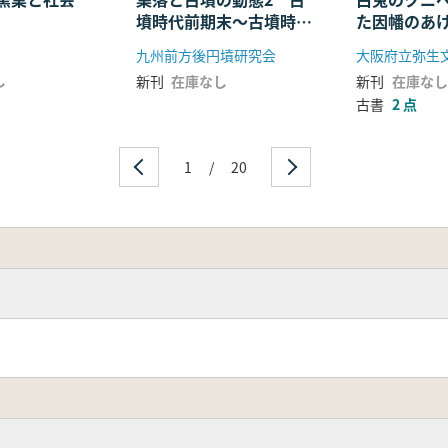
墳時代前期末〜古墳時代
た因幡のあ
中期
九州前方後円墳研究会
大阪府立弥生
し
新刊
在庫なし
新刊
在庫なし
古書
2 点
1
/
20