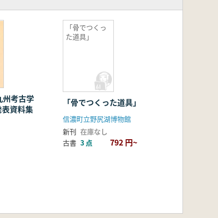
「骨でつくっ
た道具」
九州考古学
「骨でつくった道具」
発表資料集
信濃町立野尻湖博物館
新刊
在庫なし
792 円~
古書
3 点