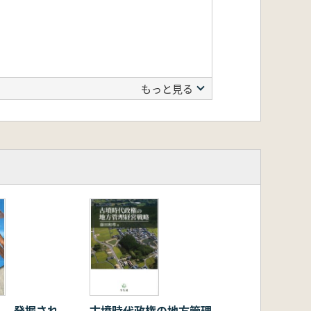
もっと見る
(屋代編年)を中心として
へ 発掘され
古墳時代政権の地方管理