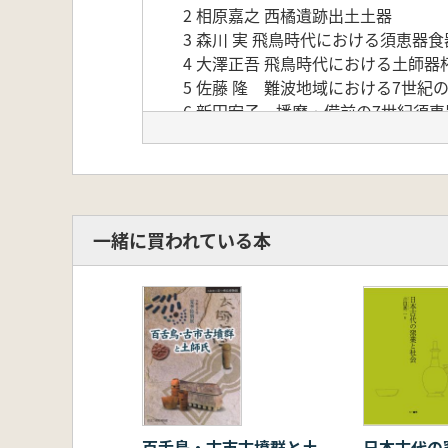
2 相原嘉之 西橘遺跡出土土器
3 森川 実 飛鳥時代における須恵器
4 大澤正吾 飛鳥時代における土師器
5 佐藤 隆 難波地域における7世紀
6 新田宏子 播磨・備前の7世紀須
7 鳥羽英継 信濃における7世紀後
8 山元瞭平 九州 肥後地域
Ⅱ 飛鳥・藤原地域出土飛鳥時代土器
※181頁から巻末まで資料集成とな
一緒に買われている本
百舌鳥・古市古墳群と土
日本古代の