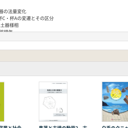
食器の法量変化
杯C・杯Aの変遷とその区分
の土器様相
恵器編年
半～8世紀前業の土器編年 長野県千曲市屋代遺跡群における編年
実測図集成
っております
窯業と社会
集落と古墳の動態2 古
白兎のクニ