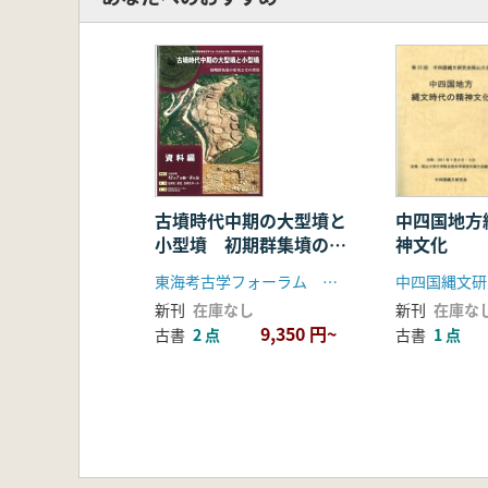
古墳時代中期の大型墳と
中四国地方
小型墳 初期群集墳の出
神文化
現とその背景
東海考古学フォーラム 静岡県考古学会
新刊
在庫なし
新刊
在庫な
9,350 円~
古書
2 点
古書
1 点