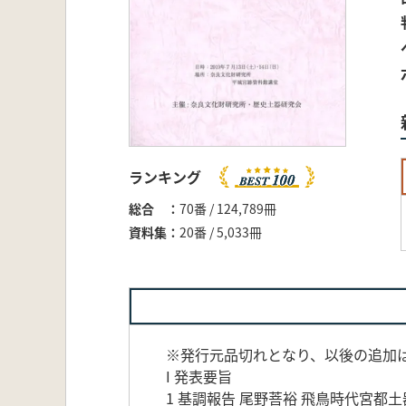
ランキング
総合
70番 / 124,789冊
資料集
20番 / 5,033冊
※発行元品切れとなり、以後の追加
I 発表要旨
1 基調報告 尾野菩裕 飛鳥時代宮都