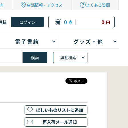
内
店舗情報・アクセス
よくある質問
0
0
登録
点
円
電子書籍
グッズ・他
詳細検索
ほしいものリストに追加
再入荷メール通知