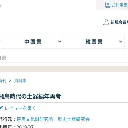
ご利用案
版
新規会員
中国書
韓国書
新刊
資料集
飛鳥時代の土器編年再考
レビューを書く
発行元
奈良文化財研究所 歴史土器研究会
出版年
2019/07