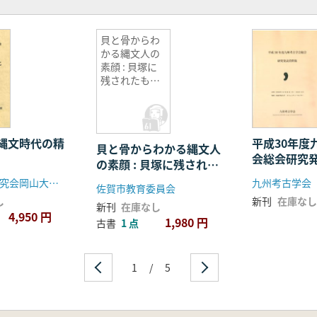
貝と骨からわ
かる縄文人の
素顔 : 貝塚に
残されたもの
記録集
縄文時代の精
平成30年度
貝と骨からわかる縄文人
会総会研究
の素顔 : 貝塚に残された
もの 記録集
中四国縄文研究会岡山大会事務局
九州考古学会
佐賀市教育委員会
し
新刊
在庫なし
新刊
在庫なし
4,950 円
1,980 円
古書
1 点
1
/
5