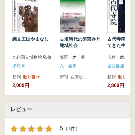
縄文王国やまなし
古墳時代の須恵器と
古代寺院 新たに見え
地域社会
てきた生活と
九州国立博物館 監修
藤野一之 著
吉村 武彦 編
求龍堂
六一書房
岩波書店
新刊
取り寄せ
新刊
在庫なし
新刊
取り寄せ
2,000円
2,860円
レビュー
5
（1件）