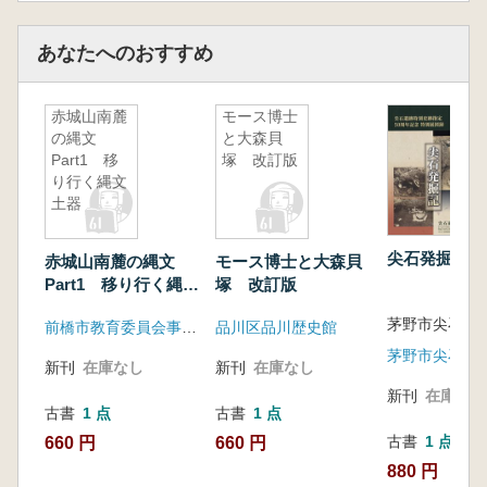
あなたへのおすすめ
赤城山南麓
モース博士
の縄文
と大森貝
Part1 移
塚 改訂版
り行く縄文
土器
尖石発掘記
赤城山南麓の縄文
モース博士と大森貝
Part1 移り行く縄文
塚 改訂版
土器
前橋市教育委員会事務局文化財保護課
品川区品川歴史館
茅野市尖石縄
新刊
在庫なし
新刊
在庫なし
新刊
在庫なし
古書
1 点
古書
1 点
古書
1 点
660 円
660 円
880 円