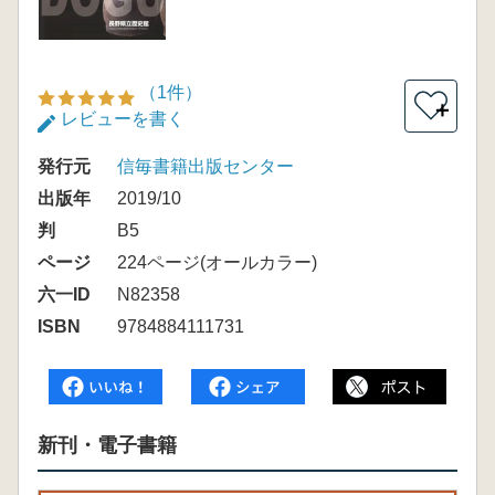
（1件）
＋
レビューを書く
発行元
信毎書籍出版センター
出版年
2019/10
判
B5
ページ
224ページ(オールカラー)
六一ID
N82358
ISBN
9784884111731
新刊・電子書籍