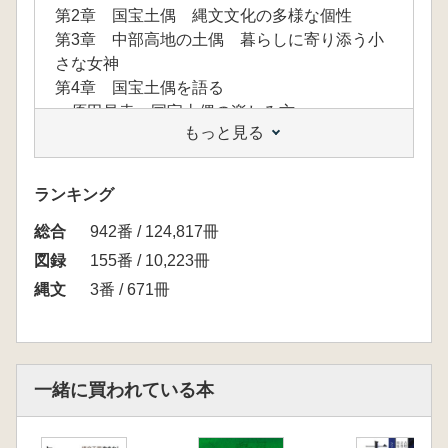
第2章 国宝土偶 縄文文化の多様な個性
第3章 中部高地の土偶 暮らしに寄り添う小
さな女神
第4章 国宝土偶を語る
原田昌幸 国宝土偶の楽しみ方
もっと見る
守矢昌文 国宝土偶を掘る
第5章 原始・古代のヒトガタ 当館所蔵品よ
り
ランキング
総合
942番 / 124,817冊
図録
155番 / 10,223冊
縄文
3番 / 671冊
一緒に買われている本