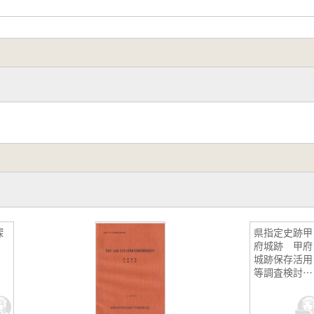
探
県指定史跡甲
集
府城跡 甲府
城跡保存活用
等調査検討委
員会報告書