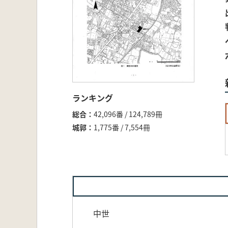
ランキング
総合
42,096番 / 124,789冊
城郭
1,775番 / 7,554冊
中世