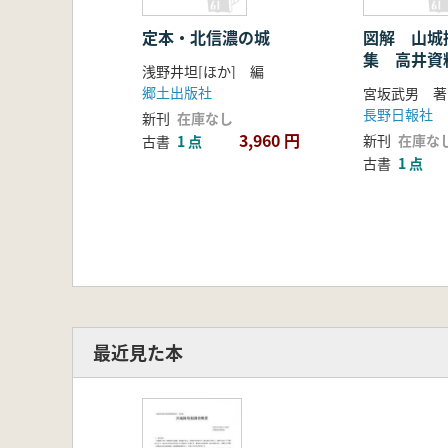
定本・北信濃の城
図解 山城
集 高井資
浅野井坦[ほか] 編
郷土出版社
宮坂武男 著
長野日報社
新刊
在庫なし
3,960 円
新刊
在庫な
古書
1 点
古書
1 点
最近見た本