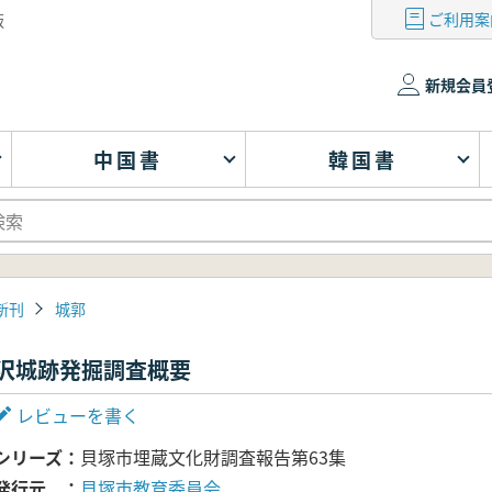
ご利用案
版
新規会員
中国書
韓国書
新刊
城郭
沢城跡発掘調査概要
レビューを書く
シリーズ
貝塚市埋蔵文化財調査報告第63集
発行元
貝塚市教育委員会