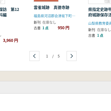
雲雀城跡 真徳寺跡
探訪 第12
県指定史跡
料編
府城跡保存
福島県河沼郡会津坂下町教育委員会
討委員会報
新刊
在庫なし
山梨県教育委
950 円
古書
1 点
新刊
在庫なし
し
古書
1 点
3,960 円
1
/
5