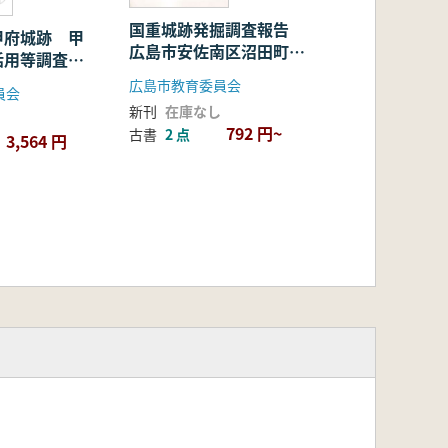
国重城跡発掘調査報告
甲府城跡 甲
広島市安佐南区沼田町所
活用等調査検
在
告書
広島市教育委員会
員会
新刊
在庫なし
792 円~
古書
2 点
3,564 円