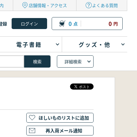
内
店舗情報・アクセス
よくある質問
0
0
登録
点
円
電子書籍
グッズ・他
詳細検索
ほしいものリストに追加
再入荷メール通知