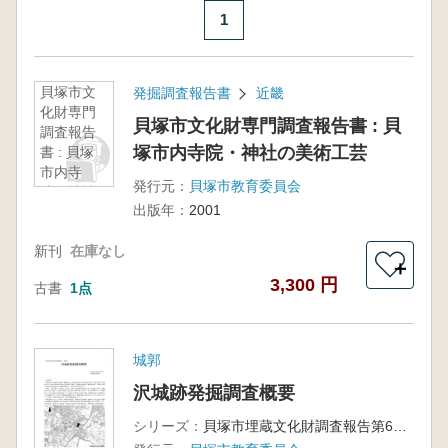
1
貝塚市文
発掘調査報告書
近畿
化財専門
貝塚市文化財専門調査報告書 : 貝
調査報告
塚市内寺院・神社の美術工芸
書 : 貝塚
市内寺
発行元：
貝塚市教育委員会
院・神社
出版年：
2001
の美術工
芸
新刊
在庫なし
＋
3,300 円
古書
1点
城郭
沢城跡発掘調査概要
シリーズ：
貝塚市埋蔵文化財調査報告第63集