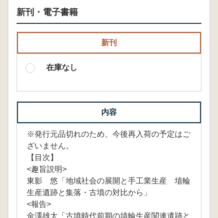
新刊・電子書籍
新刊
在庫なし
内容
※発行元品切れのため、今後再入荷の予定はご
ざいません。
【目次】
<趣旨説明>
東影 悠「地域社会の展開と手工業生産 埴輪
生産遺跡と集落・古墳の対比から」
<報告>
金澤雄太「古墳時代前期の埴輪生産関連遺跡と