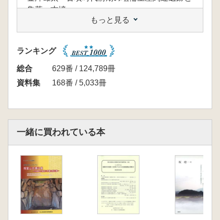
集落・古墳」
もっと見る
花熊祐基「生産遺跡からみた後期の埴輪生産の
実態 古墳・集落との比較を通じて」
中久保辰夫「須恵器生産と地域社会の展開」
ランキング
早野浩二「埴輪生産遺跡、集落と地域社会 尾
張とその周辺地域」
総合
629番 / 124,789冊
溝口優樹「文字資料からみた埴輪生産・造墓の
資料集
168番 / 5,033冊
労働力と土師氏」
原田昌浩「埴輪生産遺跡と集落からみる中期埴
輪生産の実相」
<集成>
一緒に買われている本
埴輪生産関連遺跡集成表