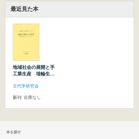
最近見た本
地域社会の展開と手
工業生産 埴輪生産
遺跡と集落・古墳の
古代学研究会
対比から
新刊
在庫なし
本を探す