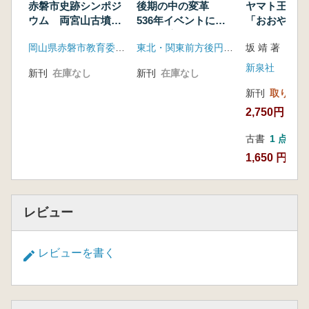
赤磐市史跡シンポジ
後期の中の変革
ヤマト王権の
ウム 両宮山古墳以
536年イベントにみ
「おおやまと
後 古墳時代後期の
る気候変動との関わ
から倭国の王
岡山県赤磐市教育委員会
東北・関東前方後円墳研究会
坂 靖 著
赤磐と倭王権
り
新泉社
新刊
在庫なし
新刊
在庫なし
新刊
取り寄せ
2,750円
古書
1 点
1,650 円
レビュー
レビューを書く