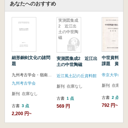
あなたへのおすすめ
実測図集成
2 近江出
土の中世陶
磁
細形銅剣文化の諸問
中世資料論の
実測図集成2 近江出
題
課題 資料集
土の中世陶磁
九州考古学会・嶺南考古学会 編
近江風土記の丘資料館
九州考古学会
新刊
在庫なし
新刊
在庫なし
新刊
在庫なし
古書
2 点
古書
1 点
792 円~
古書
3 点
569 円
2,200 円~