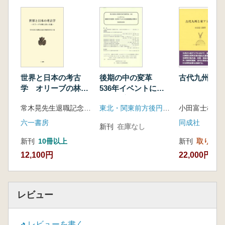
四国の横穴式石室 ―土佐を中心に― (清
家 章)
Ⅲ 近畿地方
播磨の横穴式石室 (中濱久喜)
Ⅳ 東海地方
伊勢湾西岸域における横穴式石室の展開
(宮原佑治)
世界と日本の考古
後期の中の変革
古代九州と東
西三河の横穴式石室考 (森 泰通)
学 オリーブの林と
536年イベントにみ
横穴式石室墳の葬送儀礼 ―豊橋市相生塚
赤い大地
る気候変動との関わ
常木晃先生退職記念論文集編集委員会 編
東北・関東前方後円墳研究会
小田富士雄 
古墳の調査成果をもとに― (岩原 剛)
り
遠江における擬似両袖式石室の特徴 (大谷
六一書房
同成社
新刊
在庫なし
宏治)
新刊
10冊以上
新刊
取り寄せ
空間利用からみた遠江・駿河の横穴式石室
12,100円
22,000円
の普及 (田村隆太郎)
構築方法からみた横穴式石室の伝播 ―駿
河の事例から― (菊池吉修)
Ⅴ 中部高地地方
レビュー
信濃松本平南部における横穴式石室 (小山
奈津実)
レビューを書く