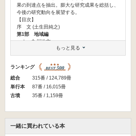
果の到達点を抽出。膨大な研究成果を総括し、
今後の研究動向を展望する。
【目次】
序 文 (土生田純之)
第1部 地域編
Ⅰ 九州地方
もっと見る
地下式横穴墓の構造 (橋本達也)
九州における横穴式石室の展開 ―編年・
地域性・階層性の概観― (重藤輝行)
ランキング
複室構造横穴式石室 ―九州地域の横穴式
石室に対する構造的理解に向けて― (藏冨士 寛)
総合
315番 / 124,789冊
北部九州における横穴式石室の終焉 (下原
単行本
87番 / 16,015冊
幸裕)
古墳
35番 / 1,159冊
Ⅱ 中国・四国地方
吉備における横穴式石室の展開と地域性
(尾上元規)
山陰における横穴式石室研究の軌跡 (角田
一緒に買われている本
徳幸)