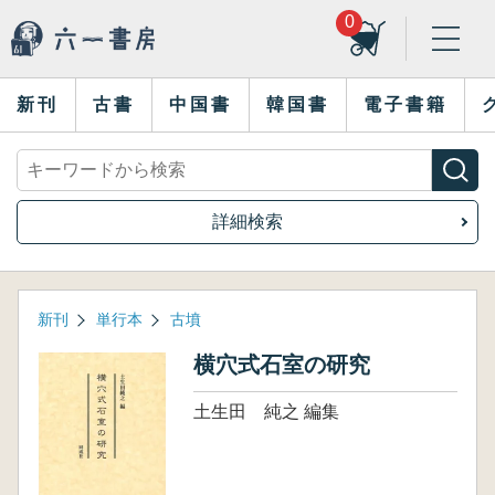
0
新刊
古書
中国書
韓国書
電子書籍
詳細検索
新刊
単行本
古墳
横穴式石室の研究
土生田 純之 編集