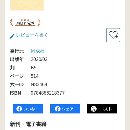
レビューを書く
＋
発行元
同成社
出版年
2020/02
判
B5
ページ
514
六一ID
N83464
ISBN
9784886218377
新刊・電子書籍