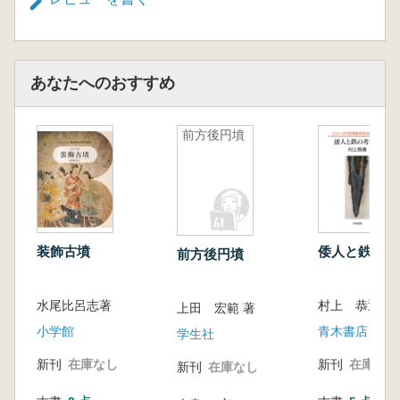
合掌形石室と無袖形横穴式石室 ―合掌形
石室の終焉に関する様相の整理― (風間栄一)
Ⅵ 北陸地方
若狭・越における横穴式石室の導入と展開
あなたへのおすすめ
―若狭・越前を中心にして― (入江文敏)
北陸の横口式石槨・再論 (伊藤雅文)
前方後円墳
コシの横穴系埋葬施設と高志国 (小黒智久)
Ⅶ 関東地方
相模地域における横穴式石室の受容と展開
(植山英史)
横穴式石室の構造と構築技術 (青木 弘)
関東北西部の横穴式石室 ―導入とその系
装飾古墳
倭人と鉄の考
前方後円墳
譜をめぐって― (小林孝秀)
東国における畿内型石室 (右島和夫)
水尾比呂志著
村上 恭通 著
Ⅷ 東北地方
上田 宏範 著
「合掌形石室」の成立と展開 ―福島県長
小学館
青木書店
学生社
井前ノ山古墳を中心に― (菊地芳朗)
新刊
在庫なし
新刊
在庫なし
新刊
在庫なし
日本海側北縁の横穴式石室伝播 (草野潤平)
東北南部における横穴式石室の分布と系譜