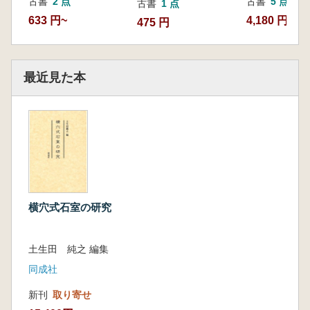
古書
2 点
古書
5 点
古書
1 点
―宮城県を中心に― (石橋 宏)
633 円~
4,180 円~
475 円
Ⅸ 朝鮮半島
韓国における横穴式石室研究の論点と構
造・技術系統論 (山本孝文)
最近見た本
第2部 各論編
Ⅰ 祭祀・儀礼
横穴式石室における土器祭祀の変容と特質
―松本平を中心に― (青木 敬)
横穴式石室の儀礼と古墳の儀礼 (森本 徹)
横穴式石室定着前後の土器副葬 (北山峰生)
Ⅱ 古墳構造の変遷と立地
横穴式石室の研究
大型横穴式石室と交通 (菱田哲郎)
首長墓系譜と埋葬施設構築技術の伝達 (太
田宏明)
土生田 純之 編集
Ⅲ 横穴式石室に追葬された人々
同成社
追葬された人々 ―古墳を築かなかった有
力者たち― (寺前直人)
新刊
取り寄せ