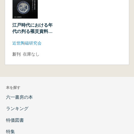
江戸時代における年
代の判る罹災資料
中国陶磁と肥前陶磁
近世陶磁研究会
の共伴資料を中心に
新刊
在庫なし
本を探す
六一書房の本
ランキング
特価図書
特集