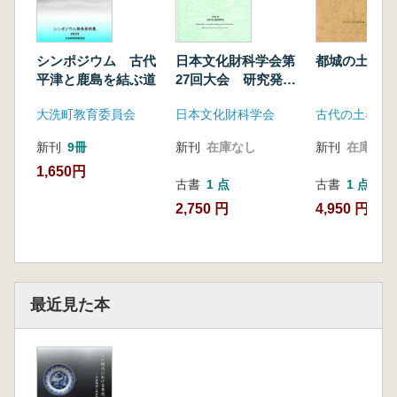
シンポジウム 古代
都城の土器集
日本文化財科学会第
平津と鹿島を結ぶ道
27回大会 研究発表
要旨集
大洗町教育委員会
古代の土器研
日本文化財科学会
新刊
9冊
新刊
在庫なし
新刊
在庫なし
1,650円
古書
1 点
古書
1 点
4,950 円
2,750 円
最近見た本