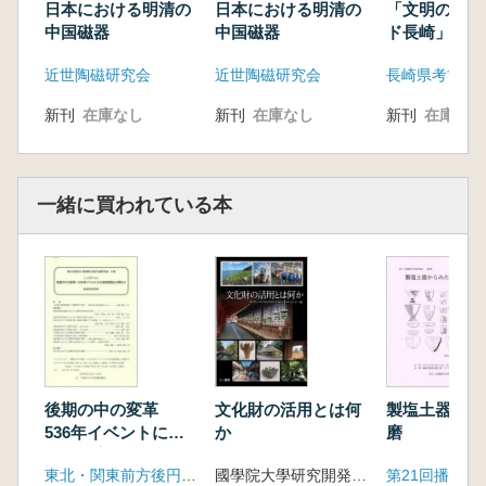
平洋側の様相)江戸を含む関東、甲信、東海地
日本における明清の
日本における明清の
「文明のクロ
域
中国磁器
中国磁器
ド長崎」 陶
見る国際都市
近世陶磁研究会
近世陶磁研究会
長崎県考古学
新刊
在庫なし
新刊
在庫なし
新刊
在庫なし
一緒に買われている本
後期の中の変革
文化財の活用とは何
製塩土器から
536年イベントにみ
か
磨
る気候変動との関わ
東北・関東前方後円墳研究会
國學院大學研究開発推進機構学術資料センター 編
り