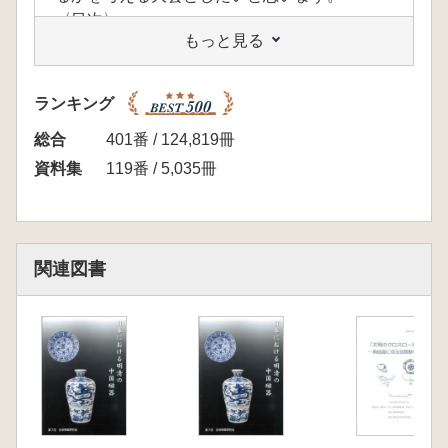
〈目次〉
もっと見る
扇浦正義 大橋康二 長崎の寛文大人層出土陶
磋を中心に
扇浦正義 大橋康二 唐人屋敦跡出土の清朝陶
ランキング
磁中心の変遷
大橋康二 扇浦正義 清朝磁器の文様と銘の変
総合
401番 / 124,819冊
遷
資料集
119番 / 5,035冊
山本文子 九州における年代の明らかな火災罹
災資料 人吉城跡「お下の乱」(1640)と府内
城・城下町跡「寛保の大火」(1743)に伴う中
国・肥前陶磁
関連図書
赤松和佳 西日本(九州以外)における年代の判
る罹災資料 肥前陶磁器と中国磁器の共伴資料
を中心に
髙島裕之 江戸時代における年代の判る罹災資
料 中国陶磁と肥前陶磁の共伴資料― (日本海
側を中心に)
水本和美 年代のわかる罹災資料(東日本の太