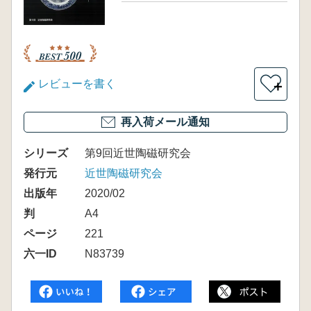
レビューを書く
＋
再入荷メール通知
シリーズ
第9回近世陶磁研究会
発行元
近世陶磁研究会
出版年
2020/02
判
A4
ページ
221
六一ID
N83739