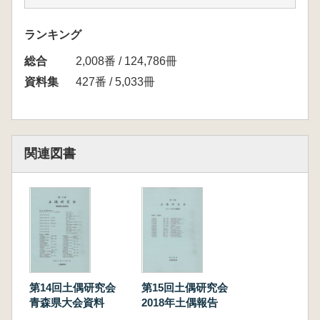
土状況に関する考察
綿田弘美 長野県における土偶の仕舞い方
ランキング
石川智美 新鴻県の土偶の仕舞い方
総合
伊藤正人 東海地方の土偶の仕舞い方
2,008番 / 124,786冊
大野 薫 関西地方の土偶の仕舞い方
資料集
427番 / 5,033冊
第Ⅱ部 討論
司会 岡村道雄・成田滋彦・水沢教子
各道・都・府・県土偶報告
関連図書
第14回土偶研究会
第15回土偶研究会
青森県大会資料
2018年土偶報告