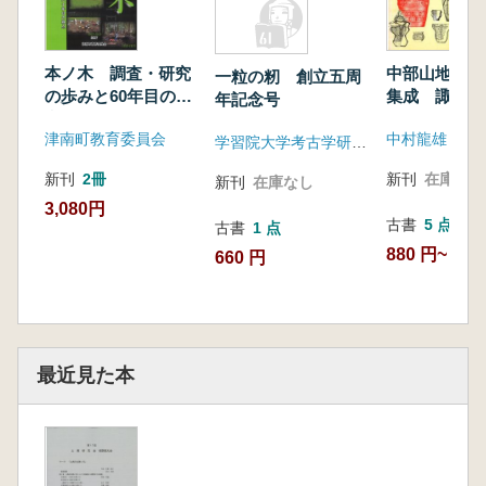
本ノ木 調査・研究
中部山地 縄
一粒の籾 創立五周
の歩みと60年目の視
集成 諏訪湖
年記念号
点
考古学2
津南町教育委員会
中村龍雄
学習院大学考古学研究会
新刊
2冊
新刊
在庫なし
新刊
在庫なし
3,080円
古書
5 点
古書
1 点
880 円~
660 円
最近見た本