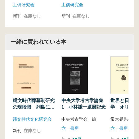
土偶研究会
土偶研究会
新刊
在庫なし
新刊
在庫なし
一緒に買われている本
縄文時代葬墓制研究
中央大学考古学論集
世界と日本の
の現段階 列島にお
1 小林謙一還暦記念
学 オリーブ
ける縄文時代墓制の
赤い大地
縄文時代文化研究会
中央考古学会 編
諸様相
六一書房
六一書房
新刊
在庫なし