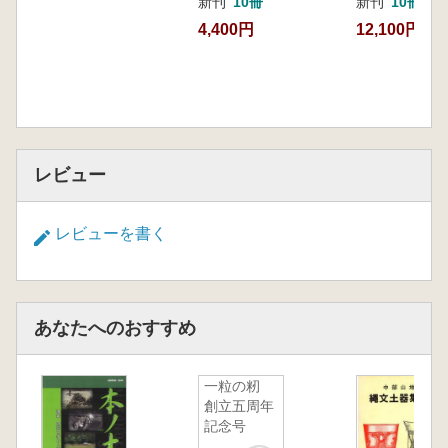
新刊
10冊
新刊
10冊以
4,400円
12,100円
レビュー
レビューを書く
あなたへのおすすめ
一粒の籾
創立五周年
記念号