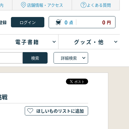
内
店舗情報・アクセス
よくある質問
0
0
登録
点
円
電子書籍
グッズ・他
詳細検索
挑戦
ほしいものリストに追加