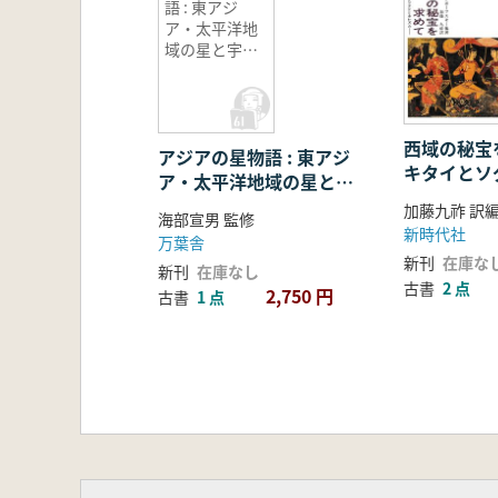
語 : 東アジ
ア・太平洋地
域の星と宇宙
の神話・伝説
西域の秘宝
アジアの星物語 : 東アジ
キタイとソ
ア・太平洋地域の星と宇
ム
宙の神話・伝説
加藤九祚 訳
海部宣男 監修
新時代社
万葉舎
新刊
在庫な
新刊
在庫なし
古書
2 点
2,750 円
古書
1 点