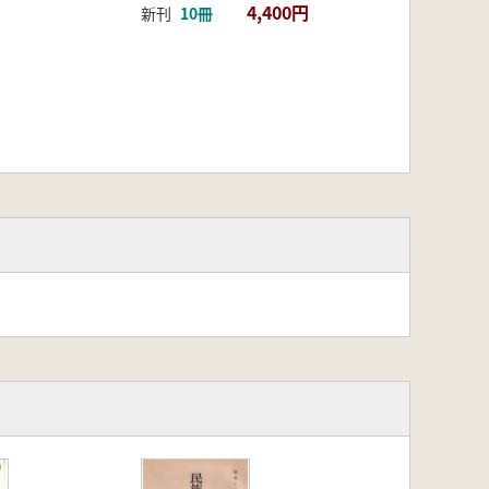
考察…大林純子
4,400円
新刊
10冊