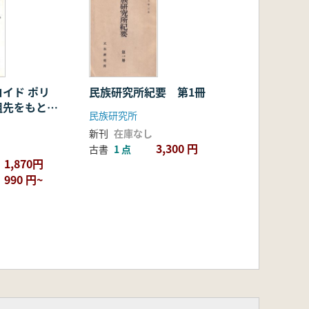
イド ポリ
民族研究所紀要 第1冊
祖先をもとめ
民族研究所
新刊
在庫なし
3,300 円
古書
1 点
1,870円
990 円~