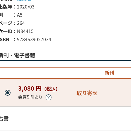
出版年
2020/03
判
A5
ページ
264
六一ID
N84415
ISBN
9784639027034
新刊・電子書籍
新刊
3,080 円
（税込）
取り寄せ
会員割引あり
古書