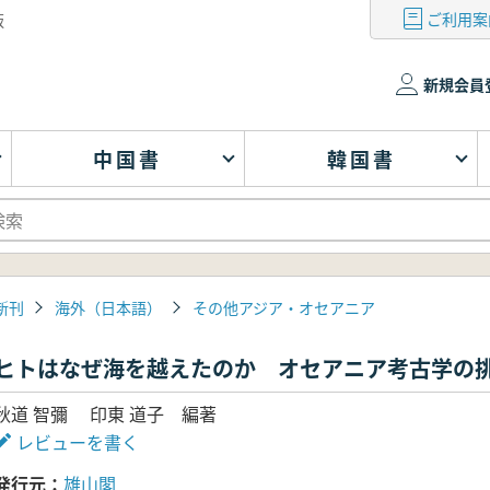
ご利用案
版
新規会員
中国書
韓国書
新刊
海外（日本語）
その他アジア・オセアニア
ヒトはなぜ海を越えたのか オセアニア考古学の
秋道 智彌 印東 道子 編著
レビューを書く
発行元
雄山閣