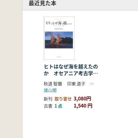
最近見た本
ヒトはなぜ海を越えたの
か オセアニア考古学の
挑戦
秋道 智彌 印東 道子 編著
雄山閣
3,080円
新刊
取り寄せ
1,540 円
古書
1 点