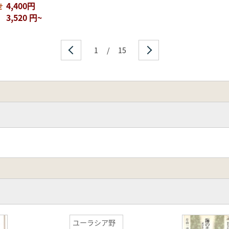
ワイの脱植民地主義─博物館、考古学、先住民運動をめぐる一
4,400円
せ
…石村智
3,520 円~
プタプアテア―クック諸島にも届いていたオロ信仰…山口徹
加して…飯田裕子
1
/
15
ユーラシア野