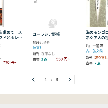
帳
を求めて ス
海のモンゴロ
ユーラシア野帳
グドとホレズ
ネシア人の
加藤九祚著
て
編
片山一道 著
恒文社
吉川弘文館
新刊
在庫なし
し
新刊
取り寄せ
550 円~
古書
2 点
770 円~
古書
2 点
1
/
5