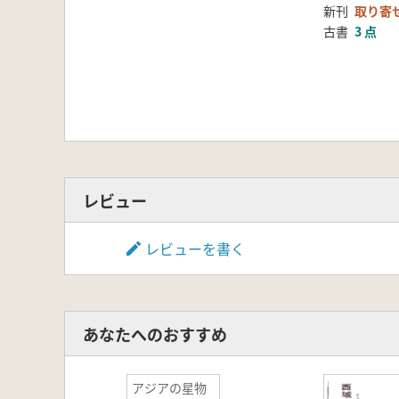
第2節 ビショップ博物館にみるハ
新刊
取り寄
第3節 オセアニアの世界文化遺産
古書
3 点
コラム⑥ラロトンガ島の祭祀遺跡タ
コラム⑦タヒチのマラエ復元に参
おわりに…秋道智彌
索引
レビュー
レビューを書く
あなたへのおすすめ
アジアの星物