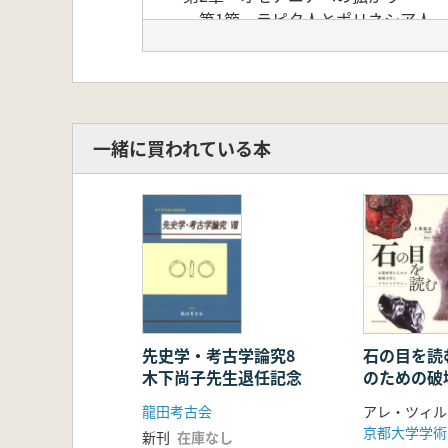
第1節 ラピタ人とポリネシア人…
第2節 ポリネシア内移動年代の修
第3節 オセアニアへの人類移住と
コラム①ヴァヌアツの縄文土器発
第3章 航海とカヌー
第1節 ハワイからタヒチへ─ホク
一緒に買われている本
第2節 ミクロネシアのカヌーづく
第3節 オセアニアの航海術…秋道
コラム②オセアニアの釣り針…小
コラム③カヌー・ルネッサンスに
第4章 ポリネシア人とはなにか―
第1節 ポリネシア人はアジア人な
第2節 アジアから持ち込んだ動物
第3節 オセアニアの「貝斧」と「
コラム④ポリネシアの言語の起源と
先史学・考古学論究8
石の目を読
木下尚子先生退任記念
のための破
コラム⑤海を越えたオセアニアの
クトグラフ
第5章 オセアニアの文化遺産と考
龍田考古会
第1節 篠遠喜彦の遺跡復元・保存
京都大学学術
新刊
在庫なし