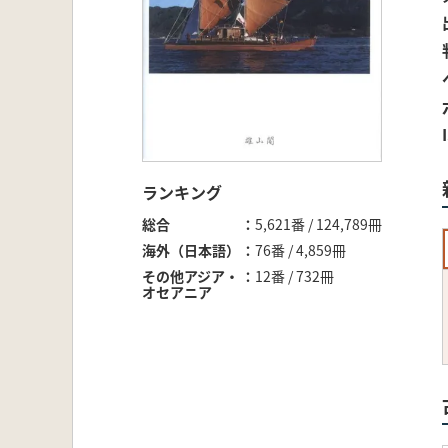
ランキング
総合
5,621番 / 124,789冊
海外（日本語）
76番 / 4,859冊
その他アジア・
12番 / 732冊
オセアニア