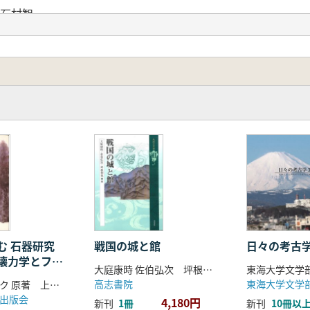
石村智
正と新モデル…印東道子
海洋適応…小野林太郎
掘顛末…藍野裕之
レア号の復元航海…後藤明
りの伝統…須藤健一
智彌
野林太郎
向けて…内田正洋
アジアとのつながり―
り…片山一道
と植物…印東道子
石斧」─人の行動の柔軟性と多様性…山極海嗣
アジアとのつながり…菊澤律子
む 石器研究
戦国の城と館
日々の考古学
壊力学とフラ
イモとヒト…風間計博
大庭康時 佐伯弘次 坪根伸也 編
ィ
古学
高志書院
アレ・ツィルク 原著 上峯篤史 訳編著
活動…林徹
出版会
4,180円
新刊
1冊
新刊
10冊以