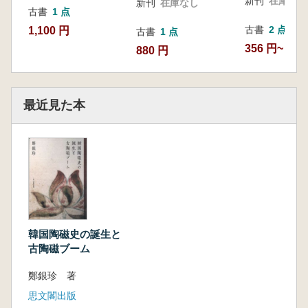
新刊
在庫なし
新刊
在庫なし
古書
1 点
古書
2 点
1,100 円
古書
1 点
356 円~
880 円
最近見た本
韓国陶磁史の誕生と
古陶磁ブーム
鄭銀珍 著
思文閣出版