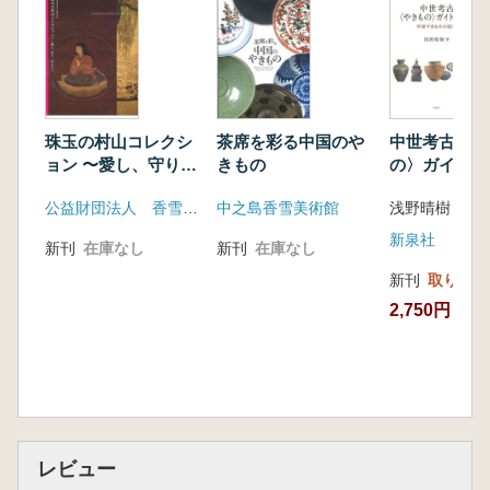
珠玉の村山コレクシ
茶席を彩る中国のや
中世考古〈や
ョン 〜愛し、守り、
きもの
の〉ガイド
伝えた〜
中世やきもの
公益財団法人 香雪美術館
中之島香雪美術館
浅野晴樹 著
新泉社
新刊
在庫なし
新刊
在庫なし
新刊
取り寄せ
2,750円
レビュー