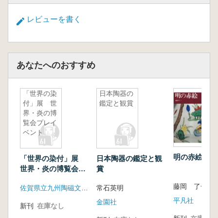
レビューを書く
あなたへのおすすめ
「世界の染
日本陶器の
付」展 世
鑑定と観賞
界・炎の博
覧会プレイ
ベント
明の赤絵
「世界の染付」展
日本陶器の鑑定と観
世界・炎の博覧会プ
賞
レイベント
藤岡 了一 
佐賀県立九州陶磁文化館
常石英明
平凡社
金園社
新刊
在庫なし