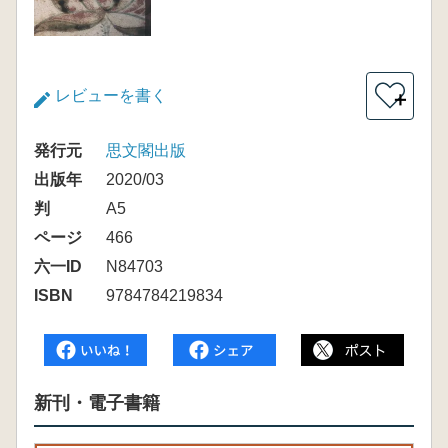
レビューを書く
＋
発行元
思文閣出版
出版年
2020/03
判
A5
ページ
466
六一ID
N84703
ISBN
9784784219834
新刊・電子書籍