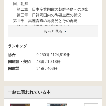
国、朝鮮
第二章 日本産業陶磁の朝鮮半島への進出
第三章 日韓両国内の陶磁生産の状況
第Ⅱ部 高麗青磁の再発見とその再現
第四章 韓国陶磁研究の始まり
もっと見る
第五章 高麗青磁再現史
第Ⅲ部 朝鮮白磁の美の発見-民芸運動の萌芽
と韓国陶磁産業への展望
ランキング
第六章 朝鮮白磁の美の発見
総合
第七章 浅川兄弟の方法論と朝鮮民俗調査
9,250番 / 124,819冊
第八章 地方への視点-新たな陶磁産業への
陶磁器・美術
48番 / 1,318冊
展望
陶磁器
34番 / 408冊
補 論 学術調査と古陶磁ブーム
結 論
一緒に買われている本