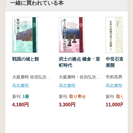
一緒に買われている本
戦国の城と館
武士の拠点 鎌倉・室
中世石造物の
町時代
展開
大庭康時 佐伯弘次 坪根伸也 編
大庭康時・佐伯弘次・坪根伸也編
市村高男 編集
高志書院
高志書院
高志書院
新刊
1冊
新刊
取り寄せ
新刊
取り寄せ
4,180円
3,300円
11,000円