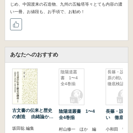
じめ、中国渡来の石造物、九州の五輪塔等々とても内容の濃
い一冊。お値段も、お手頃で、お勧め！
あなたへのおすすめ
陰陽道叢
長篠・設楽
書 1〜4
原の戦い
全4巻揃
徹底検証
古文書の伝来と歴史
陰陽道叢書 1〜4
長篠・設楽原
の創造 由緒論から
全4巻揃
い 徹底検
読み解く山国文書の
坂田聡 編集
世界
村山修一 ほか 編