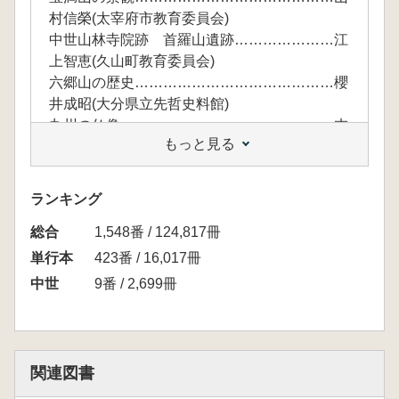
村信榮(太宰府市教育委員会)
中世山林寺院跡 首羅山遺跡…………………江
上智恵(久山町教育委員会)
六郷山の歴史……………………………………櫻
井成昭(大分県立先哲史料館)
九州の仏像………………………………………末
もっと見る
吉武史(福岡市博物館)
九州の禅宗………………………………………上
田純一(京都府立大学特別専任教授)
ランキング
宣教師たちの活動中心としての九州…………
総合
デ・ルカ・レンゾ(イエズス会日本管区長)
1,548番 / 124,817冊
九州の中国渡来の石造物………………………井
単行本
423番 / 16,017冊
形 進(九州歴史資料館)
中世
9番 / 2,699冊
九州の五輪塔……………………………………狭
川真一(大阪大谷大学 教授)
光勝寺石塔群……………………………………太
田正和(小城市教育委員会)
関連図書
九州の梵鐘生産…………………………………大