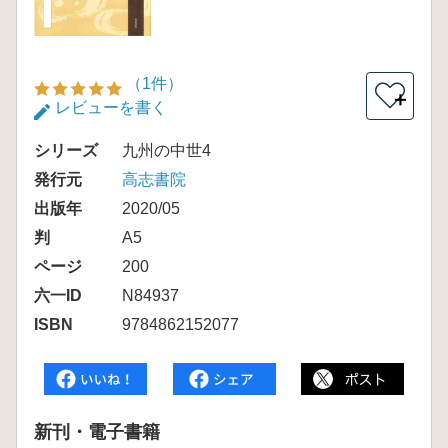
（1件）
＋
レビューを書く
シリーズ
九州の中世4
発行元
高志書院
出版年
2020/05
判
A5
ページ
200
六一ID
N84937
ISBN
9784862152077
新刊・電子書籍