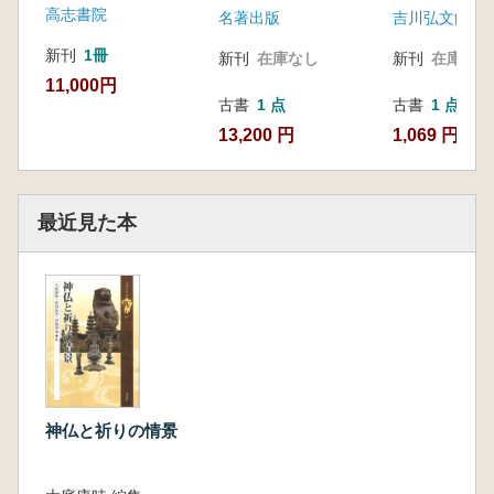
高志書院
名著出版
吉川弘文館
新刊
1冊
新刊
在庫なし
新刊
在庫なし
11,000円
古書
1 点
古書
1 点
13,200 円
1,069 円
最近見た本
神仏と祈りの情景