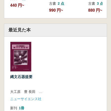
古書
2 点
古書
3 点
440 円~
990 円~
880 円~
最近見た本
縄文石器提要
大工原 豊 長田 友也 建石 徹 編
ニューサイエンス社
新刊
1冊