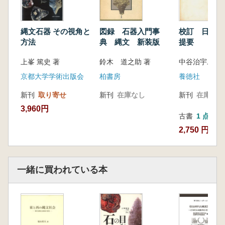
縄文石器 その視角と
図録 石器入門事
校訂 日本石
方法
典 縄文 新装版
提要
上峯 篤史 著
鈴木 道之助 著
中谷治宇二郎
京都大学学術出版会
柏書房
養徳社
新刊
取り寄せ
新刊
在庫なし
新刊
在庫なし
3,960円
古書
1 点
2,750 円
一緒に買われている本