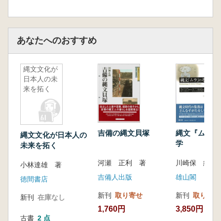
あなたへのおすすめ
縄文文化が
日本人の未
来を拓く
吉備の縄文貝塚
縄文『ムラ』
縄文文化が日本人の
学
未来を拓く
河瀬 正利 著
川崎保 編
小林達雄 著
吉備人出版
雄山閣
徳間書店
新刊
取り寄せ
新刊
取り寄せ
新刊
在庫なし
1,760円
3,850円
古書
2 点