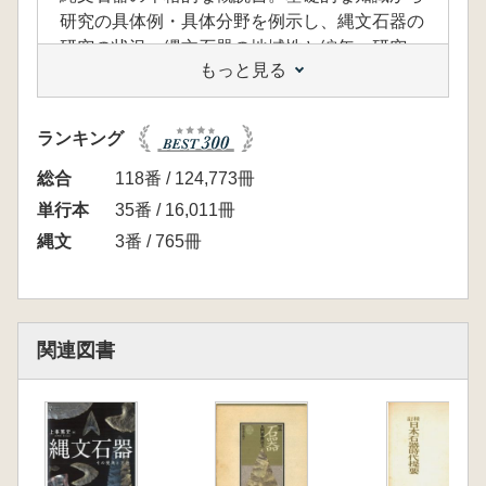
研究の具体例・具体分野を例示し、縄文石器の
研究の状況、縄文石器の地域性と編年、研究
もっと見る
史、今後の研究の展望、主要な参考文献の紹介
など、基礎から応用までを広範に網羅する
ランキング
総合
118番 / 124,773冊
単行本
35番 / 16,011冊
縄文
3番 / 765冊
関連図書