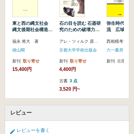
東と西の縄文社会
石の目を読む 石器研
弥生時代の東
縄文後期社会構造の
究のための破壊力学
流 広域的な
研究
とフラクトグラフィ
を考える
福永 将大 著
アレ・ツィルク 原著 上峯篤史 訳編著
雄山閣
京都大学学術出版会
六一書房
新刊
取り寄せ
新刊
取り寄せ
新刊
在庫なし
15,400円
4,400円
古書
3 点
3,520 円~
レビュー
レビューを書く