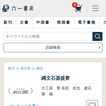
0
新刊
古書
中国書
韓国書
電子書籍
詳細検索
新刊
単行本
縄文
縄文石器提要
大工原 豊 長田 友也 建石
徹 編
レビューを書く