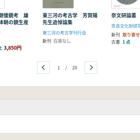
期倭鏡考 雄
東三河の考古学 芳賀陽
奈文研論叢 
体朝の鏡生産
先生追悼論集
奈良文化財研
著
東三河の考古学刊行会
新刊
取り寄せ
新刊
在庫なし
古書
1 点
3,850円
上
1
/
20