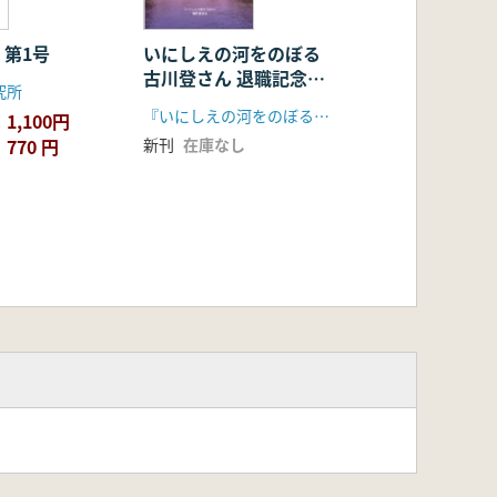
第1号
いにしえの河をのぼる
古川登さん 退職記念献
究所
呈考古学文集
『いにしえの河をのぼる』制作委員会
1,100円
770 円
新刊
在庫なし