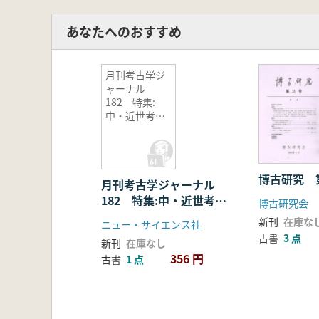
あなたへのおすすめ
月刊考古学ジ
ャーナル
182 特集:
中・近世考古
学の動向
博古研究 
月刊考古学ジャーナル
182 特集:中・近世考古
博古研究会
学の動向
新刊
在庫な
ニュー・サイエンス社
古書
3 点
新刊
在庫なし
356 円
古書
1 点