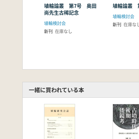
埴輪論叢 第7号 奥田
埴輪論叢
尚先生古稀記念
埴輪検討会
埴輪検討会
新刊
在庫な
新刊
在庫なし
一緒に買われている本