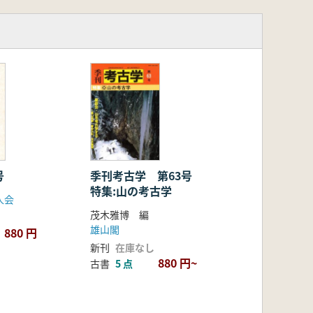
号
季刊考古学 第63号
特集:山の考古学
人会
茂木雅博 編
雄山閣
880 円
新刊
在庫なし
880 円~
古書
5 点