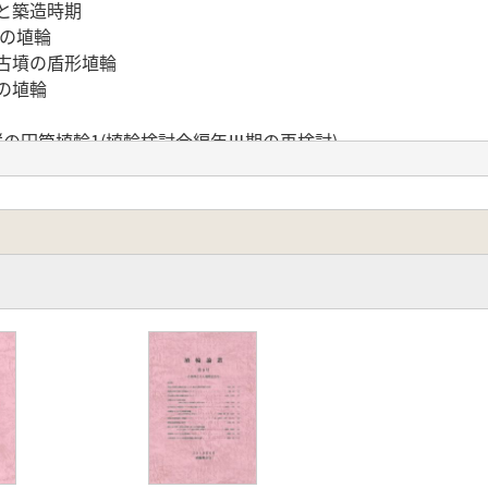
と築造時期
その埴輪
古墳の盾形埴輪
の埴輪
墳群の円筒埴輪1(埴輪検討会編年Ⅲ期の再検討)
方後円墳の埴輪生産
産埴輪の展開 土室古墳群の検討から
地域の埴輪をめぐって
について
胡弓弾埴輪」説の撤回
再検討
形埴輪について