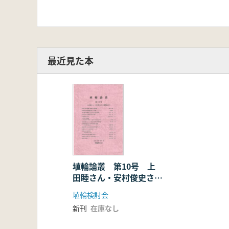
最近見た本
埴輪論叢 第10号 上
田睦さん・安村俊史さん
還暦記念号
埴輪検討会
新刊
在庫なし