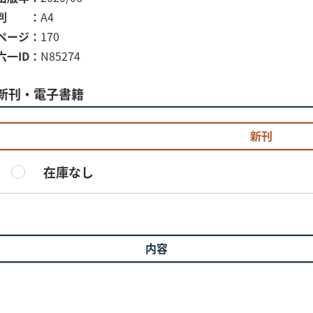
判
A4
ページ
170
六一ID
N85274
新刊・電子書籍
新刊
在庫なし
内容