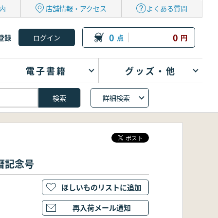
内
店舗情報・アクセス
よくある質問
0
0
登録
点
円
電子書籍
グッズ・他
詳細検索
暦記念号
ほしいものリストに追加
再入荷メール通知