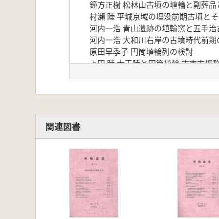
鐘方正樹 松林山古墳の埴輪と副葬品
村瀨 陸 平城京域の埋没前期古墳と
河内一浩 青山遺跡の埴輪窯と五手治
河内一浩 大和川右岸の古墳時代前期
原田早季子 円筒埴輪列の検討
上田 睦 大王陵と円筒埴輪 古市古
木村 理 古市古墳群における中型前
花熊祐基 古墳時代中期における新池
北山峰生 薩摩古墳群と奈良盆地南縁
阿部 功 西播磨における石見型埴輪
小栗明彦 武器を担ぐ男性埴輪考 「
関連図書
原田昌浩 東大阪市塚山古墳の埴輪の
青柳泰介 近畿地方中枢部における家
永井正浩 聖塚の円筒棺