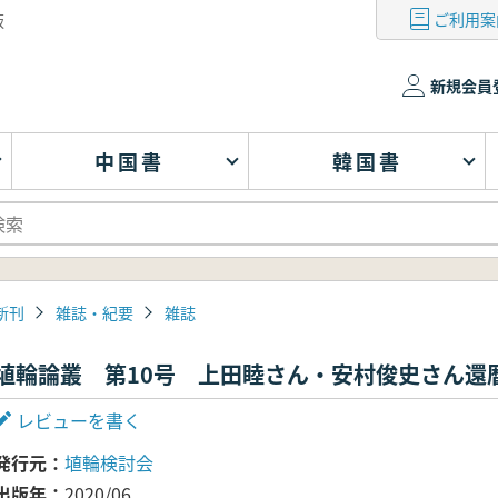
ご利用案
版
新規会員
中国書
韓国書
新刊
雑誌・紀要
雑誌
埴輪論叢 第10号 上田睦さん・安村俊史さん還
レビューを書く
発行元
埴輪検討会
出版年
2020/06