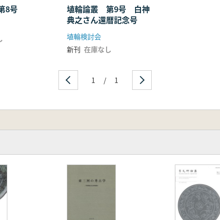
 第8号
埴輪論叢 第9号 白神
典之さん還暦記念号
埴輪検討会
し
新刊
在庫なし
1
/
1