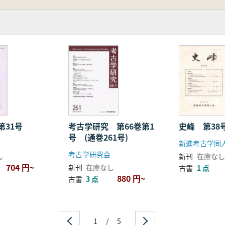
第31号
考古学研究 第66巻第1
史峰 第38
号 (通巻261号)
新進考古学同
考古学研究会
し
新刊
在庫なし
704 円~
新刊
在庫なし
古書
1 点
880 円~
古書
3 点
1
/
5