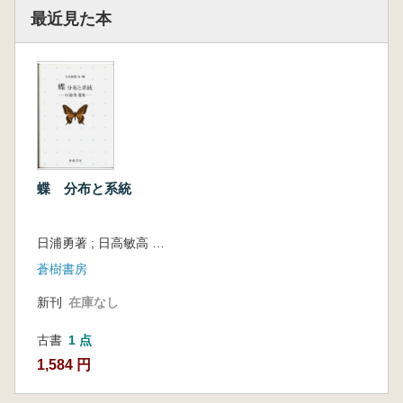
最近見た本
蝶 分布と系統
日浦勇著 ; 日高敏高 [ほか] 編
蒼樹書房
新刊
在庫なし
古書
1 点
1,584 円