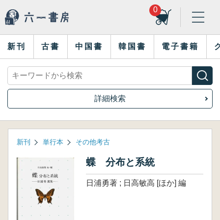
0
新刊
古書
中国書
韓国書
電子書籍
詳細検索
新刊
単行本
その他考古
蝶 分布と系統
日浦勇著 ; 日高敏高 [ほか] 編