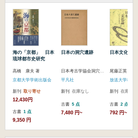
海の「京都」 日本
日本の洞穴遺跡
日本文化論
琉球都市史研究
高橋 康夫 著
日本考古学協会洞穴遺跡調査特別委員会
尾藤正英 著
京都大学学術出版会
平凡社
放送大学教育
新刊
取り寄せ
新刊
在庫なし
新刊
在庫なし
12,430円
古書
5 点
古書
2 点
古書
1 点
7,480 円~
792 円~
9,350 円