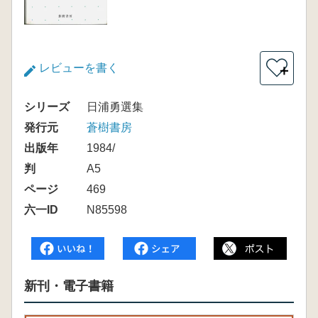
レビューを書く
＋
シリーズ
日浦勇選集
発行元
蒼樹書房
出版年
1984/
判
A5
ページ
469
六一ID
N85598
新刊・電子書籍