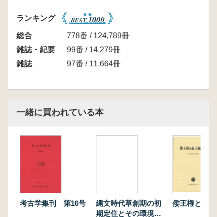
長谷川福次 焼町土器とは何かを考える
西川博憲 縄紋時代中期後葉の有孔鍔付土器に
ランキング
ついて 土器論から用途論ヘ
安井健一 甲野勇「日本石器時代土偶概説」の
総合
778番 / 124,789冊
周辺
雑誌・紀要
99番 / 14,279冊
蜂屋孝之 千葉県の低地遺跡から見た縄文海進
雑誌
97番 / 11,664冊
と海退以後 市川市道免き谷津遺跡及び雷下遺
跡の調査成果から
柳澤清一 道北の島嶼域から道央・道南・道東
と
一緒に買われている本
サハリン島を結ぶ擦紋Ⅱ並行期編年の検討 沼
浦海水浴場遺跡の新発見資料から
考古学集刊 第16号
縄文時代草創期の初
倭王権と前方
期定住とその環境