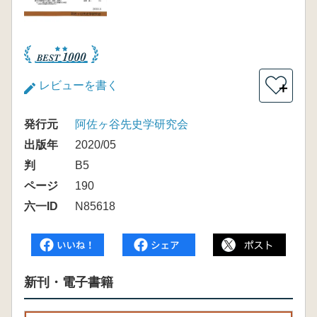
レビューを書く
＋
発行元
阿佐ヶ谷先史学研究会
出版年
2020/05
判
B5
ページ
190
六一ID
N85618
新刊・電子書籍