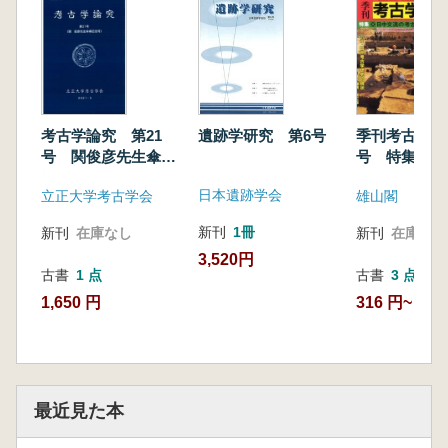
遺跡学研究 第6号
考古学論究 第21
季刊考古学 
号 関俊彦先生傘寿
号 特集:日
記念号
考古学
日本遺跡学会
立正大学考古学会
雄山閣
新刊
1冊
新刊
在庫なし
新刊
在庫なし
3,520円
古書
1 点
古書
3 点
1,650 円
316 円~
最近見た本