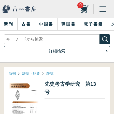
0
新刊
古書
中国書
韓国書
電子書籍
詳細検索
新刊
雑誌・紀要
雑誌
先史考古学研究 第13
号