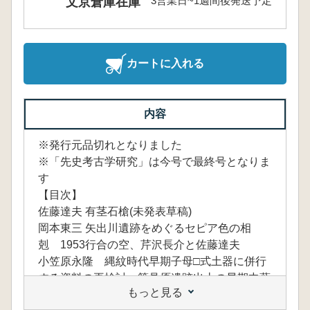
3営業日~1週間後発送予定
文京倉庫在庫
カートに入れる
内容
※発行元品切れとなりました
※「先史考古学研究」は今号で最終号となりま
す
【目次】
佐藤達夫 有茎石槍(未発表草稿)
岡本東三 矢出川遺跡をめぐるセピア色の相
剋 1953行合の空、芹沢長介と佐藤達夫
小笠原永隆 縄紋時代早期子母□式土器に併行
する資料の再検討 笹見原遺跡出土の早期中葉
もっと見る
土器資料を中心として