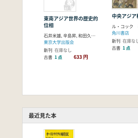
中央アジア
東南アジア世界の歴史的
位相
角川書店
石井米雄, 辛島昇, 和田久徳 編著
新刊
在庫な
東京大学出版会
古書
1 点
新刊
在庫なし
633 円
古書
1 点
最近見た本