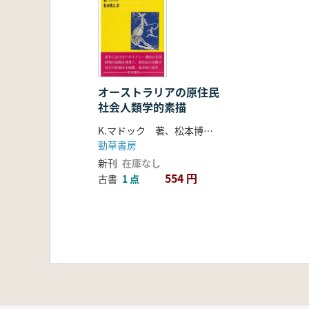
オーストラリアの原住民
社会人類学的素描
K.マドック 著、松本博之 訳
勁草書房
新刊
在庫なし
554 円
古書
1 点