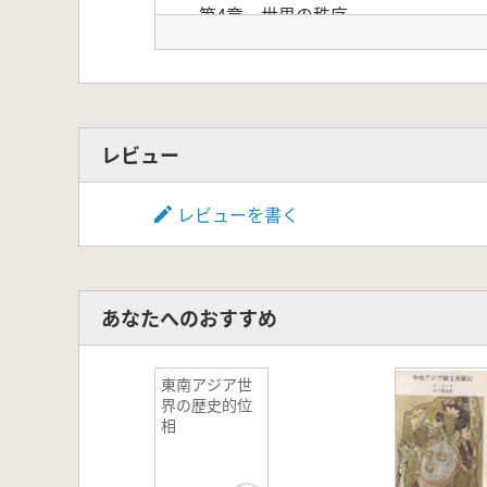
第4章 世界の秩序
第5章 世界創造のカミ
第6章 生命の儀礼
第7章 死への堕落
第8章 アボリジナル社会の弁護の
レビュー
レビューを書く
あなたへのおすすめ
東南アジア世
界の歴史的位
相