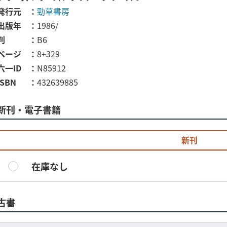
発行元
勁草書房
出版年
1986/
判
B6
ページ
8+329
六一ID
N85912
ISBN
432639885
新刊・電子書籍
新刊
在庫なし
古書