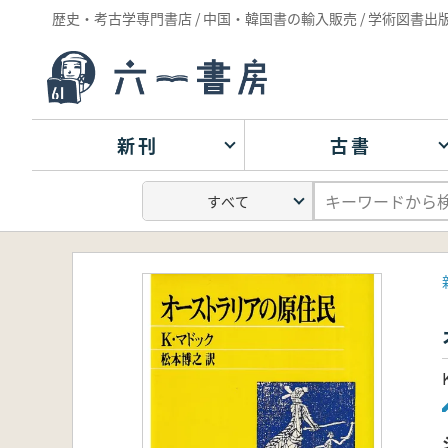
歴史・考古学専門書店 / 中国・韓国書の輸入販売 / 学術図書出
新刊
古書