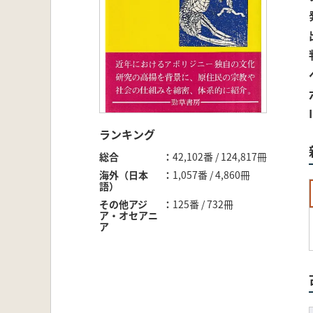
ランキング
総合
42,102番 / 124,817冊
海外（日本
1,057番 / 4,860冊
語）
その他アジ
125番 / 732冊
ア・オセアニ
ア