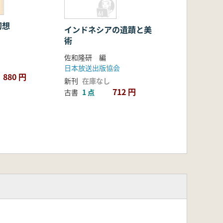
幻想
インドネシアの遺蹟と美
術
佐和隆研 編
日本放送出版協会
880 円
新刊
在庫なし
712 円
古書
1 点