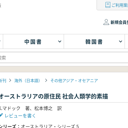
ご利用案
版
新規会員
中国書
韓国書
新刊
海外（日本語）
その他アジア・オセアニア
オーストラリアの原住民 社会人類学的素描
K.マドック 著、松本博之 訳
レビューを書く
シリーズ
オーストラリア・シリーズ 5