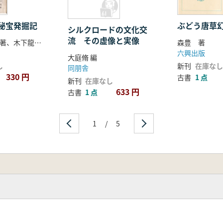
秘宝発掘記
ぶどう唐草
シルクロードの文化交
流 その虚像と実像
ル・コック 著、木下龍也 訳
森豊 著
六興出版
大庭脩 編
し
新刊
在庫なし
同朋舎
330 円
古書
1 点
新刊
在庫なし
633 円
古書
1 点
1
/
5