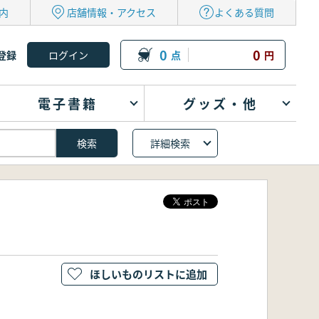
内
店舗情報・アクセス
よくある質問
0
0
登録
点
円
電子書籍
グッズ・他
詳細検索
ほしいものリストに追加