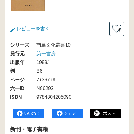
レビューを書く
＋
シリーズ
南島文化叢書10
発行元
第一書房
出版年
1989/
判
B6
ページ
7+367+8
六一ID
N86292
ISBN
9784804205090
新刊・電子書籍