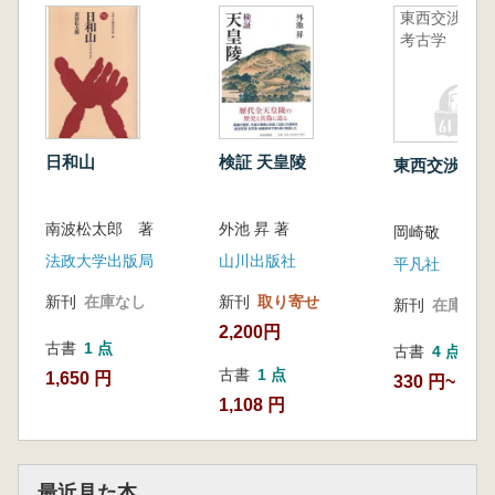
東西交渉の
考古学
日和山
検証 天皇陵
東西交渉の考
南波松太郎 著
外池 昇 著
岡崎敬
法政大学出版局
山川出版社
平凡社
新刊
在庫なし
新刊
取り寄せ
新刊
在庫なし
2,200円
古書
1 点
古書
4 点
古書
1 点
1,650 円
330 円~
1,108 円
最近見た本