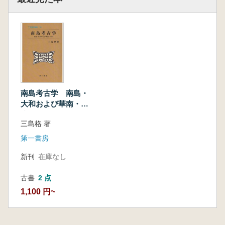
南島考古学 南島・
大和および華南・台
湾
三島格 著
第一書房
新刊
在庫なし
古書
2 点
1,100 円~