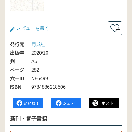
レビューを書く
＋
発行元
同成社
出版年
2020/10
判
A5
ページ
282
六一ID
N86499
ISBN
9784886218506
新刊・電子書籍