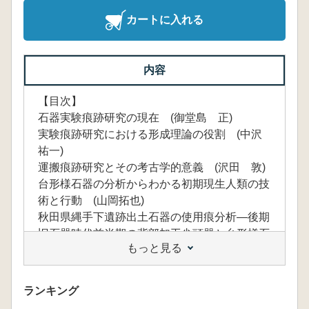
カートに入れる
内容
【目次】
石器実験痕跡研究の現在 (御堂島 正)
実験痕跡研究における形成理論の役割 (中沢
祐一)
運搬痕跡研究とその考古学的意義 (沢田 敦)
台形様石器の分析からわかる初期現生人類の技
術と行動 (山岡拓也)
秋田県縄手下遺跡出土石器の使用痕分析―後期
旧石器時代前半期の背部加工尖頭器と台形様石
もっと見る
器の機能― (佐野勝宏)
峠下型1類・美利河型細石刃核を伴う石器群の
使用痕分析―LGM細石刃石器群の石器使用の一
ランキング
事例― (岩瀬 彬)