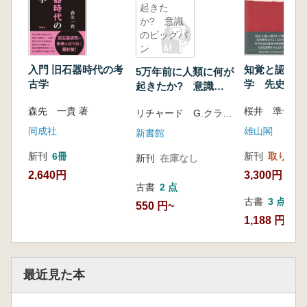
起きた
か? 意識
のビッグバ
ン
入門 旧石器時代の考
知覚と認知の
5万年前に人類に何が
古学
学 先史時代
起きたか? 意識の
ころ
ビッグバン
森先 一貴 著
桜井 準也 著
リチャード G.クライン ブレイク・エドガー 著 鈴木 淑美 訳
同成社
雄山閣
新書館
新刊
6冊
新刊
取り寄せ
新刊
在庫なし
2,640円
3,300円
古書
2 点
古書
3 点
550 円~
1,188 円~
最近見た本