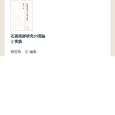
石器痕跡研究の理論
と実践
御堂島 正 編集
同成社
新刊
取り寄せ
6,600円
古書
1 点
4,400 円