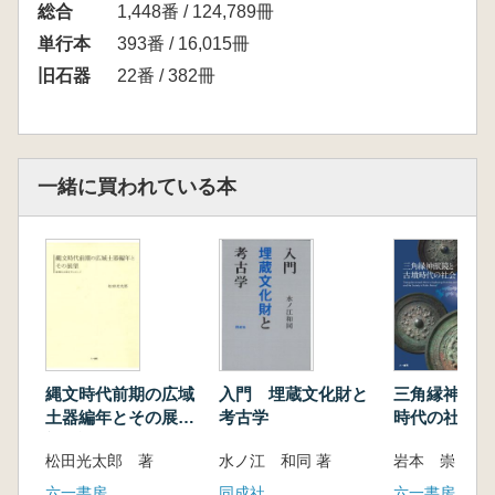
総合
製作痕跡の分析による尖頭器製作技術の解明―
1,448番 / 124,789冊
長野県伊那市神子柴遺跡出土資料を対象として
単行本
393番 / 16,015冊
― (高倉 純)
旧石器
22番 / 382冊
磨石・石皿類の磨耗痕―民族資料との比較から
― (上條信彦)
使用痕からみた石製収穫具の身体技法 (原
田 幹)
一緒に買われている本
有茎スクレイパーの利用法―続縄文文化の歴史
的評価に対する使用痕分析の貢献― (高瀬克
範)
縄文時代前期の広域
入門 埋蔵文化財と
三角縁神獣鏡
土器編年とその展
考古学
時代の社会
望 諸磯式土器を中
松田光太郎 著
水ノ江 和同 著
岩本 崇 著
心として
六一書房
同成社
六一書房