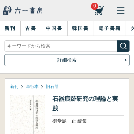
0
新刊
古書
中国書
韓国書
電子書籍
詳細検索
新刊
単行本
旧石器
石器痕跡研究の理論と実
践
御堂島 正 編集