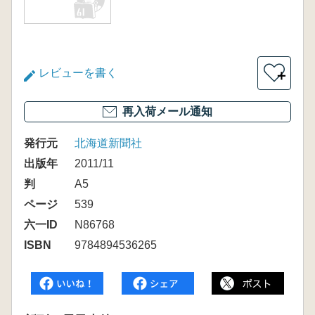
レビューを書く
＋
再入荷メール通知
発行元
北海道新聞社
出版年
2011/11
判
A5
ページ
539
六一ID
N86768
ISBN
9784894536265