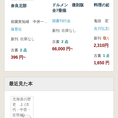
ドルメン 復刻版
料理の起源
奈良北部
全7冊揃
国書刊行会
鬼頭 宏 著
前園実知雄 中井一夫 著
吉川弘文館
保育社
新刊
在庫なし
新刊
取り寄せ
新刊
在庫なし
古書
2 点
2,310円
66,000 円~
古書
2 点
古書
1 点
396 円~
1,650 円
最近見た本
北海道の歴
史 上 (古
代・中世・
近世編)