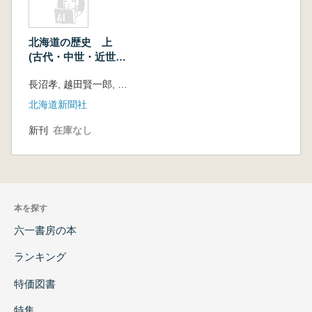
北海道の歴史 上
(古代・中世・近世
編)
長沼孝, 越田賢一郎, 榎森進, 田端宏, 池田貴夫, 三浦泰之 著
北海道新聞社
新刊
在庫なし
本を探す
六一書房の本
ランキング
特価図書
特集