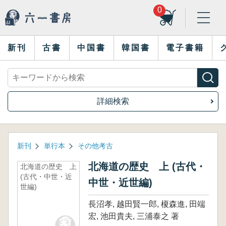
0
新刊
古書
中国書
韓国書
電子書籍
詳細検索
新刊
単行本
その他考古
北海道の歴史 上 (古代・
北海道の歴史 上
(古代・中世・近
中世・近世編)
世編)
長沼孝, 越田賢一郎, 榎森進, 田端
宏, 池田貴夫, 三浦泰之 著