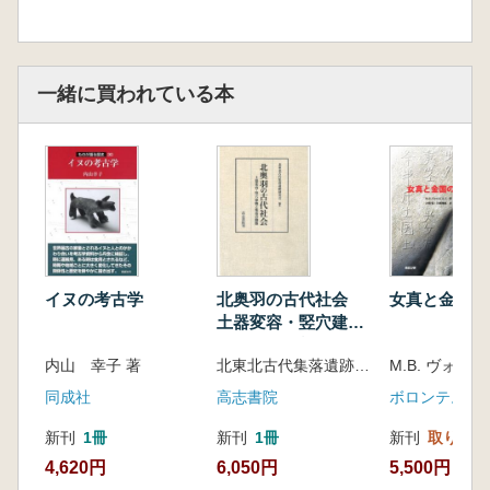
一緒に買われている本
イヌの考古学
北奥羽の古代社会
女真と金国の
土器変容・竪穴建物
と集落の動態
内山 幸子 著
北東北古代集落遺跡研究会編
同成社
高志書院
ボロンテ。
新刊
1冊
新刊
1冊
新刊
取り寄せ
4,620円
6,050円
5,500円