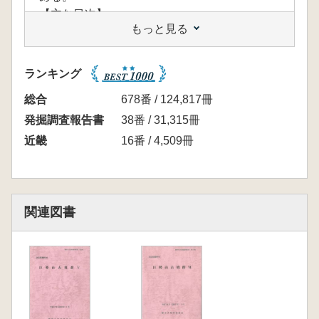
【主な目次】
もっと見る
第1章 地理的・歴史的環境
第2章 調査の経緯と経過
第3章 横穴式石室の調査
ランキング
第4章 墳丘の調査
第5章 自然科学分析
総合
678番 / 124,817冊
1 横穴式石室及び家形石棺の使用石材(奥田
発掘調査報告書
38番 / 31,315冊
尚)
近畿
16番 / 4,509冊
2 出土石材及び金属製品の材質調査(奥山誠
義・柳田明進)
3 出土ガラス玉の材質調査(奥山誠義・柳田
明進)
関連図書
4 條ウル神古墳出土のガラス玉類(大賀克
彦・田村朋美)
第6章 総括
1 墳丘復元の可能性
2 横穴式石室の評価と築造時期
3 條ウル神古墳築造の歴史的意義