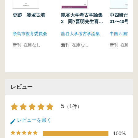
史跡 釜塚古墳
龍谷大学考古学論集
中四研だより
3 岡?晋明先生喜寿
31〜40号 
記念論集
本
糸島市教育委員会
龍谷大学考古学論集刊行会
新刊
在庫なし
新刊
在庫なし
新刊
在庫なし
レビュー
5
（1件）
レビューを書く
100%