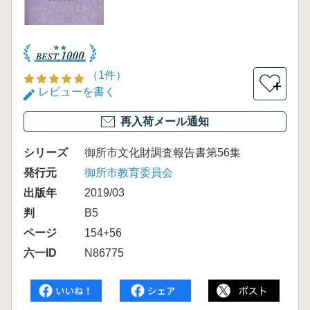
（1件）
＋
レビューを書く
再入荷メール通知
シリーズ
御所市文化財調査報告書第56集
発行元
御所市教育委員会
出版年
2019/03
判
B5
ページ
154+56
六一ID
N86775