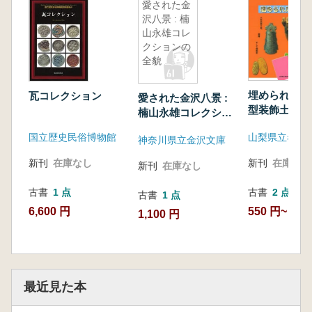
愛された金
沢八景 : 楠
山永雄コレ
クションの
全貌
埋められた財
瓦コレクション
愛された金沢八景 :
型装飾土器、
楠山永雄コレクショ
そして埋蔵金
ンの全貌
山梨県立考古
国立歴史民俗博物館
神奈川県立金沢文庫
新刊
在庫なし
新刊
在庫なし
新刊
在庫なし
古書
2 点
古書
1 点
古書
1 点
550 円~
6,600 円
1,100 円
最近見た本