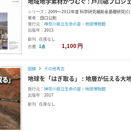
地域地学素材がつむぐ : 戸川砥プロジ
シリーズ：
2009～2012年度 科学研究補助金基礎研究(C
著者：
田口公則
発行元：
神奈川県立生命の星・地球博物館
出版年：
2013
新刊
在庫なし
1,100 円
古書
1点
図録
その他考古
地球を「はぎ取る」 : 地層が伝える大地
発行元：
神奈川県立生命の星・地球博物館
出版年：
2017
新刊
在庫なし