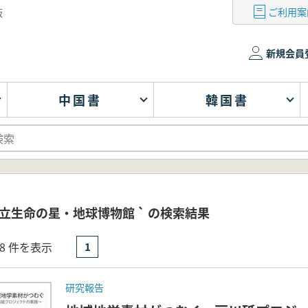
ご利用案
版
新規会員
中国書
韓国書
立生命の星・地球博物館 ` の検索結果
- 8 件を表示
1
研究報告