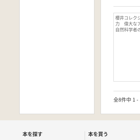
櫻井コレク
力 偉大な
自然科学者
全8件中 1 
本を探す
本を買う