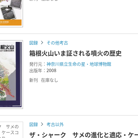
図録
その他考古
箱根火山いま証される噴火の歴史
発行元：
神奈川県立生命の星・地球博物館
出版年：
2008
新刊
在庫なし
図録
考古以外
ク サメの
・ケースコ
ザ・シャーク サメの進化と適応・ケ
より