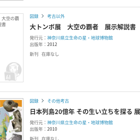
図録
考古以外
 大空の覇
説書
大トンボ展 大空の覇者 展示解説書
発行元：
神奈川県立生命の星・地球博物館
出版年：
2012
新刊
在庫なし
図録
その他考古
日本列島20億年 その生い立ちを探る 
発行元：
神奈川県立生命の星・地球博物館
出版年：
2010
新刊
在庫なし