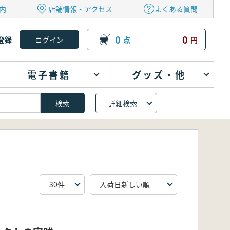
内
店舗情報・アクセス
よくある質問
0
0
登録
点
円
電子書籍
グッズ・他
詳細検索