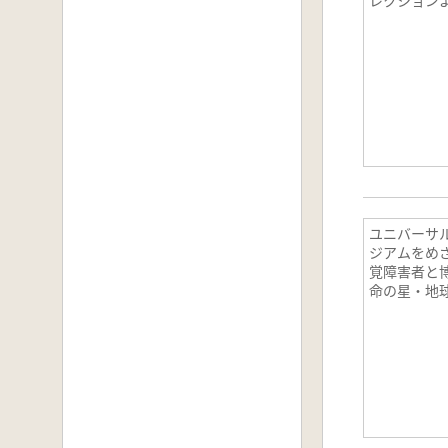
ユニバーサ
ジアムをめざ
覚障害者と博
命の星・地
館三周年記