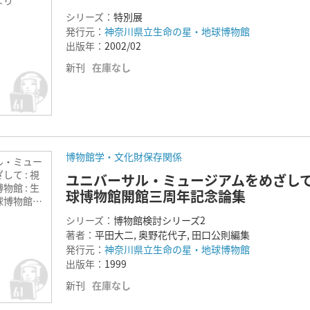
シリーズ：
特別展
発行元：
神奈川県立生命の星・地球博物館
出版年：
2002/02
新刊
在庫なし
博物館学・文化財保存関係
ル・ミュー
して : 視
ユニバーサル・ミュージアムをめざして 
物館 : 生
球博物館開館三周年記念論集
球博物館開
念論集
シリーズ：
博物館検討シリーズ2
著者：
平田大二, 奥野花代子, 田口公則編集
発行元：
神奈川県立生命の星・地球博物館
出版年：
1999
新刊
在庫なし