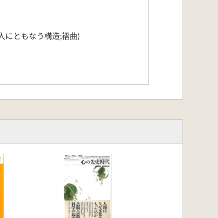
入にともなう構造;褶曲)