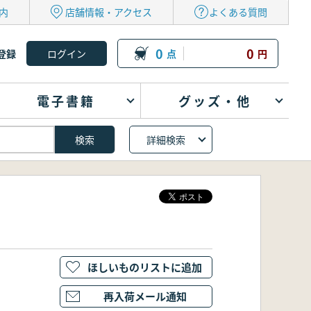
内
店舗情報・アクセス
よくある質問
0
0
登録
点
円
電子書籍
グッズ・他
詳細検索
ほしいものリストに追加
再入荷メール通知