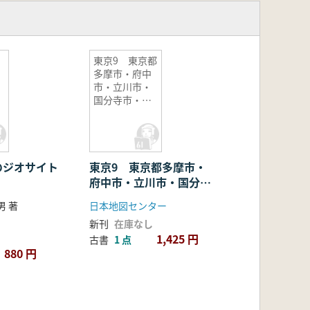
東京9 東京都
多摩市・府中
市・立川市・
国分寺市・小
平市・小金井
市周辺
のジオサイト
東京9 東京都多摩市・
府中市・立川市・国分寺
市・小平市・小金井市周
男 著
日本地図センター
辺
新刊
在庫なし
1,425 円
古書
1 点
880 円