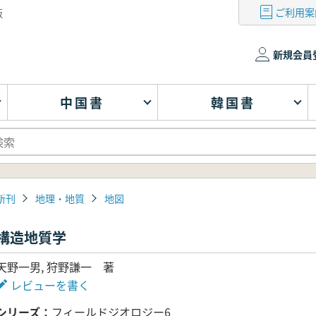
ご利用案
版
新規会員
中国書
韓国書
新刊
地理・地質
地図
構造地質学
天野一男, 狩野謙一 著
レビューを書く
シリーズ
フィールドジオロジー6