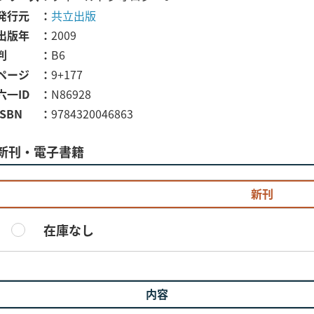
発行元
共立出版
出版年
2009
判
B6
ページ
9+177
六一ID
N86928
ISBN
9784320046863
新刊・電子書籍
新刊
在庫なし
内容