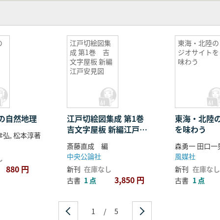
の
江戸切絵図集
東海・北陸の
成 第1巻 吉
ジオサイトを
文字屋板 新編
味わう
江戸安見図
の自然地理
江戸切絵図集成 第1巻
東海・北陸
吉文字屋板 新編江戸安
を味わう
幸弘, 松本淳著
見図
斎藤直成 編
森勇一 田口一
中央公論社
風媒社
し
880 円
新刊
在庫なし
新刊
在庫なし
3,850 円
古書
1 点
古書
1 点
1
/
5