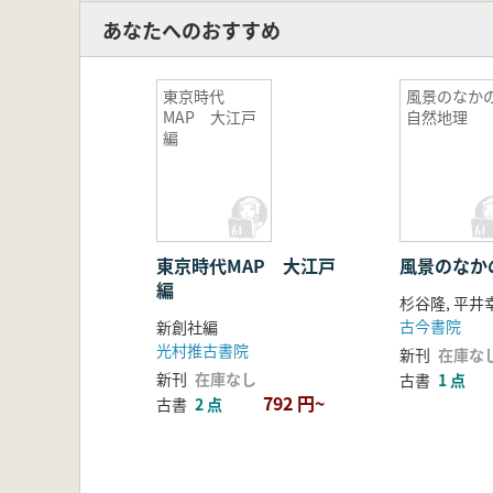
あなたへのおすすめ
東京時代
風景のなか
MAP 大江戸
自然地理
編
東京時代MAP 大江戸
風景のなか
編
杉谷隆, 平井
古今書院
新創社編
光村推古書院
新刊
在庫な
新刊
在庫なし
古書
1 点
792 円~
古書
2 点