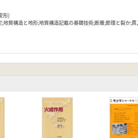
変形)
;地質構造と地形;地質構造記載の基礎技術;断層;節理と裂か;貫