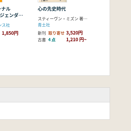
ーナル
心の先史時代
 ジェンダー
スティーヴン・ミズン 著 松浦 俊輔 ほか 訳
青土社
ンス社
3,520円
1,850円
新刊
取り寄せ
1,210 円~
古書
4 点