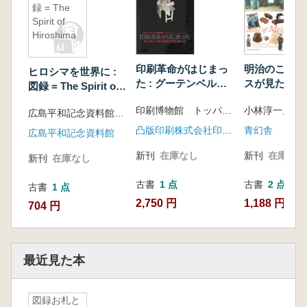
録 = The
Spirit of
Hiroshima
印刷革命がはじまっ
明治のこころ 
ヒロシマを世界に :
た : グーテンベルク
スが見た庶民
図録 = The Spirit of
からプランタンへ
し
Hiroshima
印刷博物館 トッパンアイデアセンター編集・制作
広島平和記念資料館編 ; トランズネット訳
凸版印刷株式会社印刷博物館
青幻舎
広島平和記念資料館
新刊
在庫なし
新刊
在庫なし
新刊
在庫なし
古書
1 点
古書
2 点
古書
1 点
2,750 円
1,188 円~
704 円
最近見た本
図録お札と