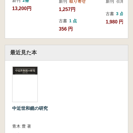
新刊
2冊
新刊
取り寄せ
新刊
在庫なし
13,200円
1,257円
古書
3 点
古書
1 点
1,980 円~
356 円
最近見た本
中近世和鏡の研究
青木 豊 著