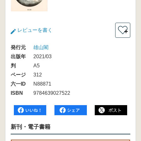
レビューを書く
＋
発行元
雄山閣
出版年
2021/03
判
A5
ページ
312
六一ID
N88871
ISBN
9784639027522
新刊・電子書籍