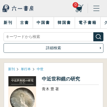
0
新刊
古書
中国書
韓国書
電子書籍
詳細検索
新刊
単行本
中世
中近世和鏡の研究
青木 豊 著