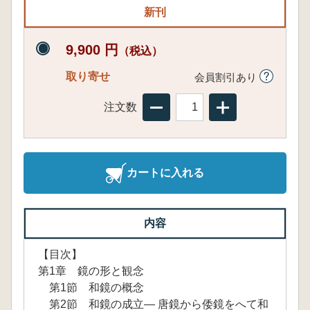
新刊
9,900 円
（税込）
取り寄せ
会員割引あり
注文数
カートに入れる
内容
【目次】
第1章 鏡の形と観念
第1節 和鏡の概念
第2節 和鏡の成立― 唐鏡から倭鏡をへて和