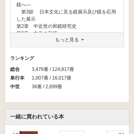
鏡へ―
第3節 日本文化に見る鏡展示及び鏡を応用
した展示
第2章 中近世の和鏡研究史
第3章 中世の和鏡
もっと見る
第1節 住之江鏡・住吉鏡に関する一考察
第2節 擬漢鏡に関する一考察
第3節 鎌倉の中世和鏡
ランキング
第4章 和鏡と信仰
総合
第1節 鏡信仰上の和鏡の形態と仮称「椎葉
3,476番 / 124,817冊
鏡」の提唱― 宮崎県椎葉村に伝世する和鏡を
単行本
1,007番 / 16,017冊
事例として―
中世
36番 / 2,699冊
第2節 和鏡を用いた前立― 和鏡使用法の一
例―
第3節 オッテグラ出土の和鏡― 利島に於け
る中世和鏡の使用事例―
一緒に買われている本
第5章 中世の大形和鏡・中形和鏡
第1節 大形和鏡の概要
第2節 社寺の鏡