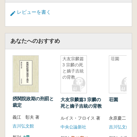
第4章 和鏡と信仰
第5章 中世の大形和鏡・中形和鏡
レビューを書く
第6章 伊豆島嶼部の和鏡
第7章 近世の鏡
おわりに/初出一覧・著者文献一覧
あなたへのおすすめ
大友宗麟篇
荘園
3 宗麟の死
と嫡子吉統
の背教
摂関院政期の刑罰と
大友宗麟篇3 宗麟の
荘園
裁定
死と嫡子吉統の背教
義江 彰夫 著
ルイス・フロイス 著
永原慶二 著
吉川弘文館
中央公論新社
吉川弘文館