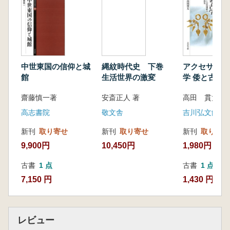
第3節 奉納鏡
第4節 神輿につけられた鏡― 大國魂神社・
土佐神社の中形和鏡―
第6章 伊豆島嶼部の和鏡
第1節 伊豆諸島の祭祀の歴史的環境
中世東国の信仰と城
縄紋時代史 下巻
アクセサリー
第2節 大島・利島・新島・式根島・三宅
館
生活世界の激変
学 倭と古代朝鮮の交
島・御蔵島・八丈島の和鏡
渉史
齋藤慎一著
安斎正人 著
高田 貫太 著
第3節 利島所在の堂ノ山神社境内祭祀遺跡
出土和鏡
高志書院
敬文舎
吉川弘文館
第4節 阿豆佐和気命神社境内祭祀遺跡
新刊
取り寄せ
新刊
取り寄せ
新刊
取り寄せ
第7章 近世の鏡
9,900円
10,450円
1,980円
第1節 柄鏡の出現の社会背景と形態的変遷
第2節 魔鏡考
古書
1 点
古書
1 点
第3節 八丈小島所在の鳥打・宇津木遺跡 結
7,150 円
1,430 円
章
第1章 鏡の形と観念
第2章 中近世の和鏡研究史
レビュー
第3章 中世の和鏡