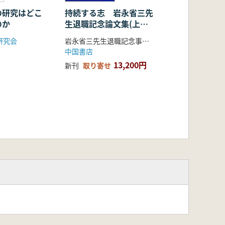
の研究はどこ
持続する志 岩永省三先
のか
生退職記念論文集(上下
巻2冊組)
研究会
岩永省三先生退職記念事業会 編
中国書店
13,200円
新刊
取り寄せ