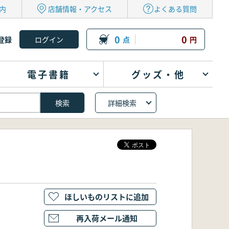
内
店舗情報・アクセス
よくある質問
0
0
登録
点
円
電子書籍
グッズ・他
詳細検索
ほしいものリストに追加
再入荷メール通知