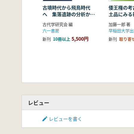
松本茂 狩猟民の再来 剥片尖頭器
三浦俊明 東海西部の石製品と前期
古墳時代から飛鳥時代
倭王権の考
へ 集落遺跡の分析から
土品にみる
森島一貴 美濃地域における横穴式
みた社会変化
和田一之輔 後期埴輪生産と権力を
古代学研究会 編
加藤一郎 著
中井正幸さんの還暦に寄せて
六一書房
早稲田大学出
5,500円
新刊
10冊以上
新刊
取り寄
レビュー
レビューを書く