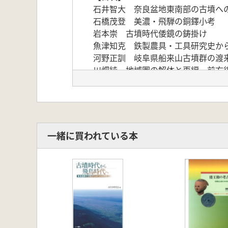
石井智大 奈良盆地東南部の古墳へ
石橋茂登 美濃・飛騨の銅鐸小考
岩本崇 古墳時代倭鏡の鋳掛け
魚津知克 鉄製農具・工具研究史か
河野正訓 岐阜県船来山古墳群の渡
川畑純 地域圏の解体と再編 前方
金宇大 日本列島出土三葉環頭大刀
阪口英毅 宮司井手ノ上古墳出土三
高木清生 尼塚4号墳副葬品の追跡
高田健一 魏志倭人伝からみた弥生
高松雅文 6世紀後半の捩り環頭大
一緒に買われている本
内記理 ガンターラ地方の仏教寺院
中谷正和 弥生時代のミニチュア土
林正憲 美濃地域における古墳から
早野浩二 美濃における古墳時代集
廣瀬覚 昼飯大塚古墳の埴輪生産体
福永伸哉 大垣市東町田墳墓群から
藤井康隆 中国南京市における最近