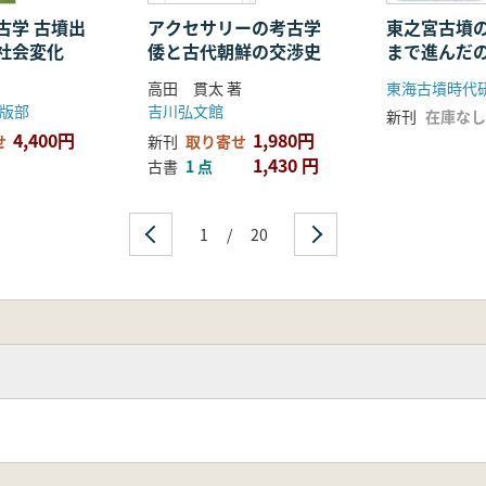
石器群南進のタイミシグと速度
古墳
古学 古墳出
アクセサリーの考古学
東之宮古墳
社会変化
倭と古代朝鮮の交渉史
まで進んだ
石室の空間利用 船来山古墳群の事例から
めぐる諸問題
高田 貫太 著
東海古墳時代
版部
吉川弘文館
新刊
在庫なし
4,400円
1,980円
せ
新刊
取り寄せ
1,430 円
古書
1 点
1
/
20