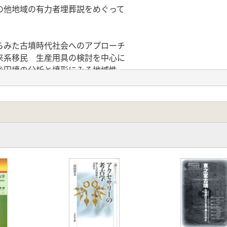
の他地域の有力者埋葬説をめぐって
らみた古墳時代社会へのアプローチ
来系移民 生産用具の検討を中心に
後円墳の分析と墳形にみる地域性
の系譜
角板革綴短甲の再検討1
とその組成復元
時代倭の天然資源
刀と古代氏族の動向
における塔院の造営順と彫刻材質の比率
器とその表現 東海地方西部の資料から
寺院への変遷過程
落の形成とその画期 宮之脇遺跡A地点を中心とした検討
制再考
の着想
の埋蔵文化財保護について 『南京市地下文物保護条例』の紹