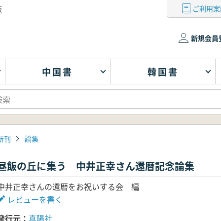
ご利用案
版
新規会員
中国書
韓国書
新刊
論集
昼飯の丘に集う 中井正幸さん還暦記念論集
中井正幸さんの還暦をお祝いする会 編
レビューを書く
発行元
真陽社