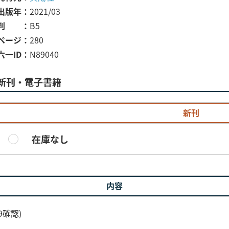
出版年
2021/03
判
B5
ページ
280
六一ID
N89040
新刊・電子書籍
新刊
在庫なし
内容
9確認)