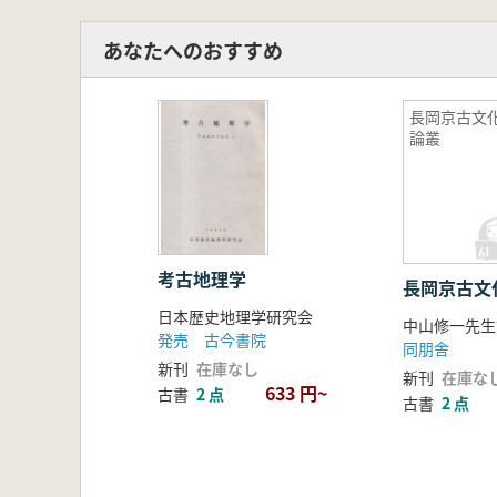
あなたへのおすすめ
長岡京古文
論叢
考古地理学
長岡京古文
日本歴史地理学研究会
発売 古今書院
同朋舎
新刊
在庫なし
新刊
在庫な
633 円~
古書
2 点
古書
2 点