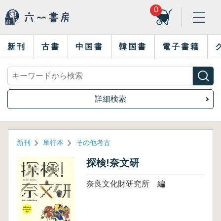
0
新刊
古書
中国書
韓国書
電子書籍
詳細検索
新刊
単行本
その他考古
探検!奈文研
奈良文化財研究所 編