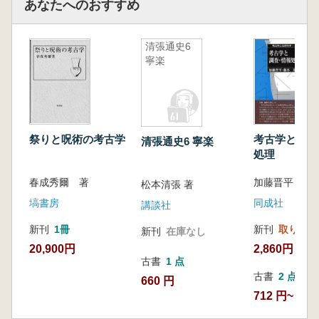
あなたへのおすすめ
清張通史6
寧楽
考古学と調査
祭りと呪術の考古学
清張通史6 寧楽
処理
加藤晋平 藤本
春成秀爾 著
松本清張 著
同成社
塙書房
講談社
新刊
取り寄せ
新刊
1冊
新刊
在庫なし
2,860円
20,900円
古書
1 点
古書
2 点
660 円
712 円~