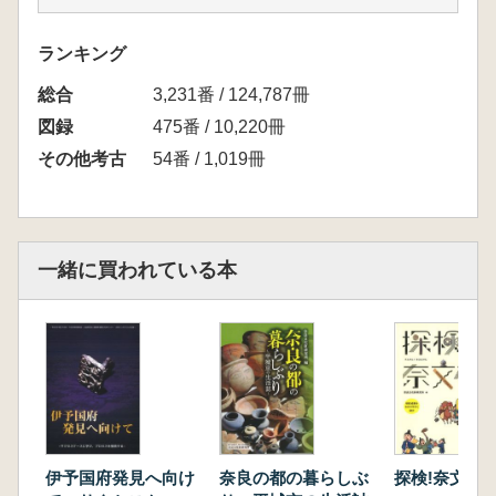
ランキング
総合
3,231番 / 124,787冊
図録
475番 / 10,220冊
その他考古
54番 / 1,019冊
一緒に買われている本
伊予国府発見へ向け
奈良の都の暮らしぶ
探検!奈文研