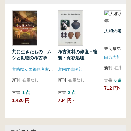
大和の考古学1
共に生きたもの ム
考古資料の修復・複
シと動物の考古学
製・保存処理
新刊
在庫なし
宮崎県立西都原考古博物館
宮内庁書陵部
新刊
在庫なし
新刊
在庫なし
古書
6 点
712 円~
古書
1 点
古書
2 点
1,430 円
704 円~