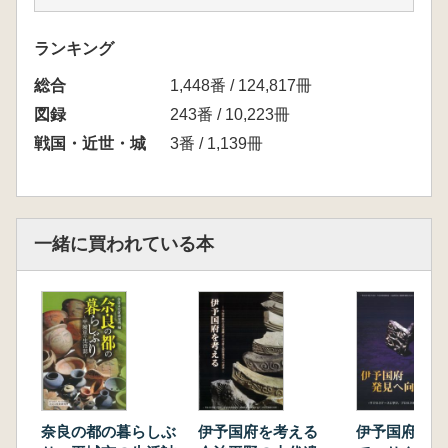
ランキング
総合
1,448番 / 124,817冊
図録
243番 / 10,223冊
戦国・近世・城
3番 / 1,139冊
一緒に買われている本
奈良の都の暮らしぶ
伊予国府を考える
伊予国府発見