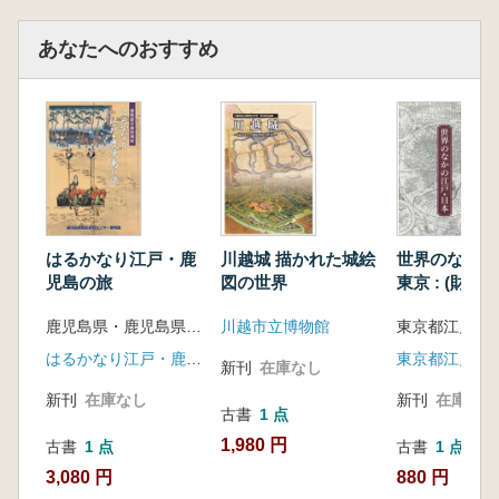
あなたへのおすすめ
はるかなり江戸・鹿
川越城 描かれた城絵
世界のなかの
児島の旅
図の世界
東京 : (財)
コレクション
鹿児島県・鹿児島県歴史資料センター黎明館 企画・編
川越市立博物館
に
はるかなり江戸・鹿児島の旅実行委員会
東京都江戸東
新刊
在庫なし
新刊
在庫なし
新刊
在庫なし
古書
1 点
1,980 円
古書
1 点
古書
1 点
3,080 円
880 円