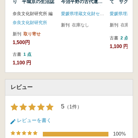
り 平城京の生活誌
今治平野の古代遺
て サクセス
跡、その分析と国府
に学び、プロ
奈良文化財研究所 編
愛媛県埋蔵文化財センター
発見への試み
模索する
奈良文化財研究所
新刊
在庫なし
新刊
在庫なし
新刊
取り寄せ
古書
2 点
1,500円
1,100 円~
古書
1 点
1,100 円
レビュー
5
（1件）
レビューを書く
100%