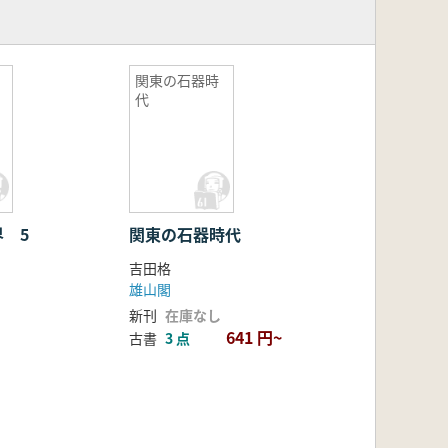
関東の石器時
代
 5
関東の石器時代
吉田格
雄山閣
新刊
在庫なし
641 円~
古書
3 点