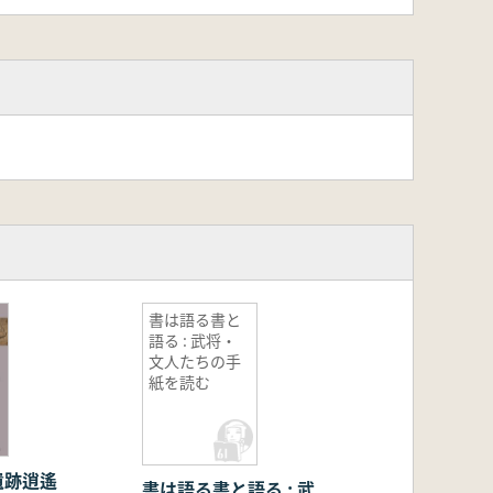
書は語る書と
語る : 武将・
文人たちの手
紙を読む
遺跡逍遙
書は語る書と語る : 武