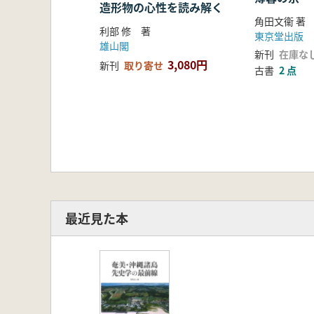
造形物の心性を読み解く
角田文衞 著
利部 修 著
東京堂出版
雄山閣
新刊
在庫な
3,080円
新刊
取り寄せ
古書
2 点
最近見た本