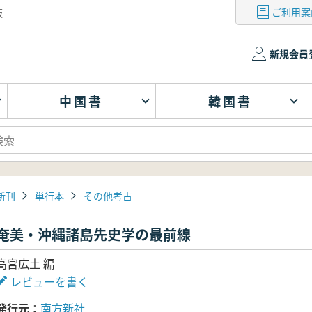
ご利用案
版
新規会員
中国書
韓国書
新刊
単行本
その他考古
奄美・沖縄諸島先史学の最前線
高宮広土 編
レビューを書く
発行元
南方新社