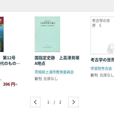
考古学の世
界 5
 第12号
国指定史跡 上高津貝塚
考古学の世界
時代のものと
A地点
学習院考古会
茨城県土浦市教育委員会
新刊
在庫なし
し
新刊
在庫なし
396 円~
1
/
2