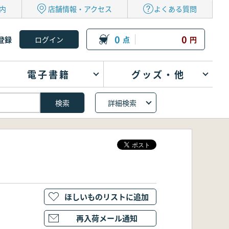
内
店舗情報・アクセス
よくある質問
0
0
登録
点
円
電子書籍
グッズ・他
詳細検索
ほしいものリストに追加
再入荷メール通知