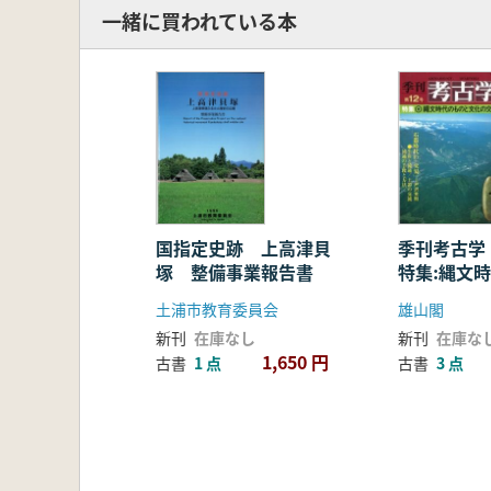
一緒に買われている本
国指定史跡 上高津貝
季刊考古学
塚 整備事業報告書
特集:縄文
文化の交流
土浦市教育委員会
雄山閣
新刊
在庫なし
新刊
在庫な
1,650 円
古書
1 点
古書
3 点