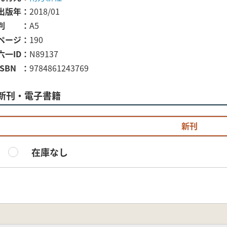
出版年
2018/01
判
A5
ページ
190
六一ID
N89137
ISBN
9784861243769
新刊・電子書籍
新刊
在庫なし