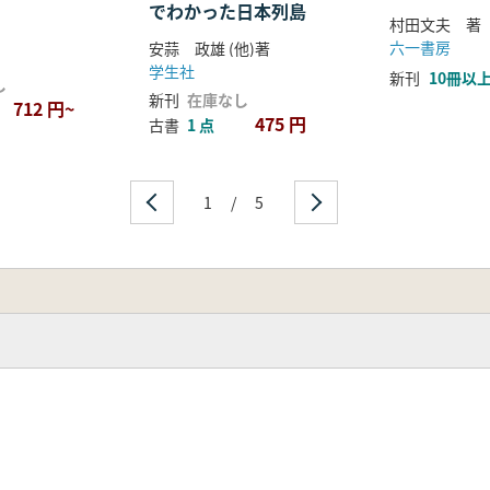
でわかった日本列島
村田文夫 著
六一書房
安蒜 政雄 (他)著
学生社
新刊
10冊以
し
新刊
在庫なし
712 円~
475 円
古書
1 点
1
/
5