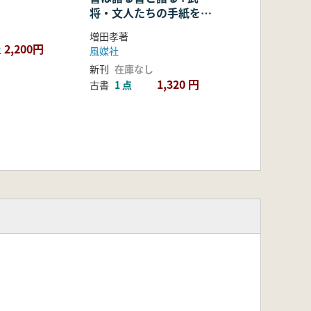
将・文人たちの手紙を読
む
増田孝著
2,200円
上
風媒社
新刊
在庫なし
1,320 円
古書
1 点