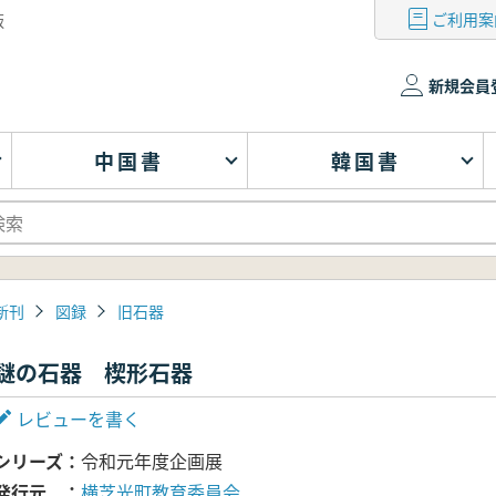
ご利用案
版
新規会員
中国書
韓国書
新刊
図録
旧石器
謎の石器 楔形石器
レビューを書く
シリーズ
令和元年度企画展
発行元
横芝光町教育委員会