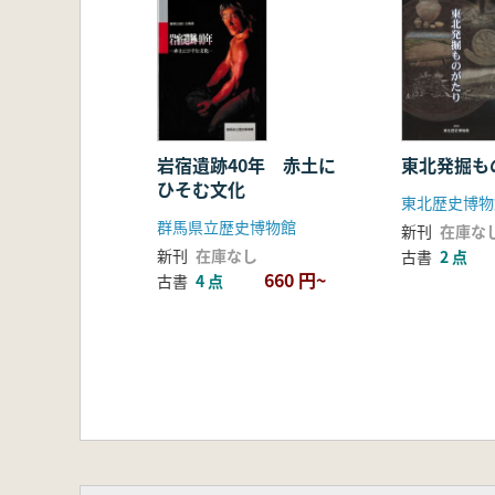
岩宿遺跡40年 赤土に
東北発掘も
ひそむ文化
東北歴史博物
群馬県立歴史博物館
新刊
在庫な
新刊
在庫なし
古書
2 点
660 円~
古書
4 点