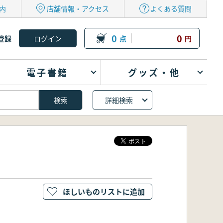
内
店舗情報・アクセス
よくある質問
0
0
登録
点
円
電子書籍
グッズ・他
詳細検索
ほしいものリストに追加