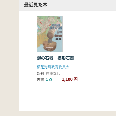
最近見た本
謎の石器 楔形石器
横芝光町教育委員会
新刊
在庫なし
1,100 円
古書
1 点