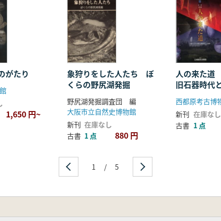
のがたり
象狩りをした人たち ぼ
人の来た道
くらの野尻湖発掘
旧石器時代
館
野尻湖発掘調査団 編
西都原考古博
し
大阪市立自然史博物館
1,650 円~
新刊
在庫なし
新刊
在庫なし
古書
1 点
880 円
古書
1 点
1
/
5