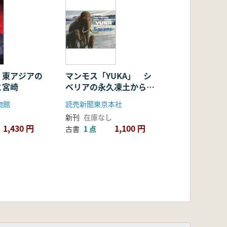
 東アジアの
マンモス「YUKA」 シ
と宮崎
ベリアの永久凍土から現
れた少女マンモス
物館
読売新聞東京本社
新刊
在庫なし
1,430 円
1,100 円
古書
1 点