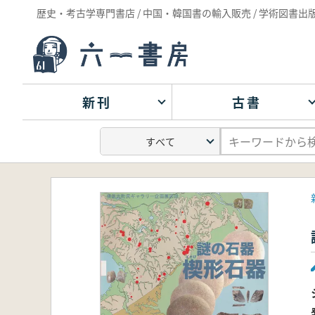
歴史・考古学専門書店 / 中国・韓国書の輸入販売 / 学術図書出
新刊
古書