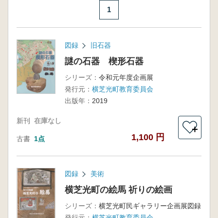
1
図録
旧石器
謎の石器 楔形石器
シリーズ：
令和元年度企画展
発行元：
横芝光町教育委員会
出版年：
2019
新刊
在庫なし
＋
1,100 円
古書
1点
図録
美術
横芝光町の絵馬 祈りの絵画
シリーズ：
横芝光町民ギャラリー企画展図録
発行元：
横芝光町教育委員会