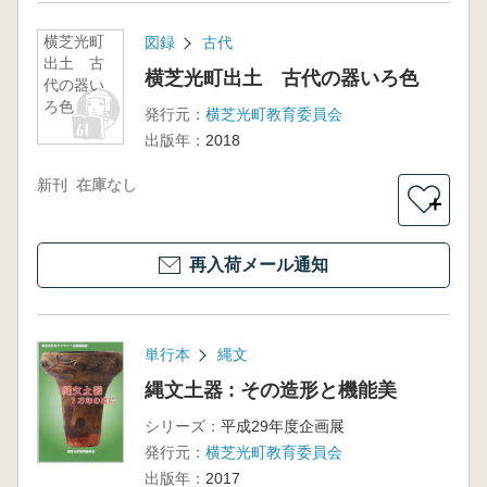
横芝光町
図録
古代
出土 古
横芝光町出土 古代の器いろ色
代の器い
ろ色
発行元：
横芝光町教育委員会
出版年：
2018
新刊
在庫なし
＋
再入荷メール通知
単行本
縄文
縄文土器 : その造形と機能美
シリーズ：
平成29年度企画展
発行元：
横芝光町教育委員会
出版年：
2017