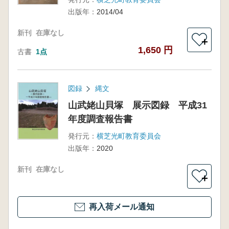
出版年：
2014/04
新刊
在庫なし
＋
1,650 円
古書
1点
図録
縄文
山武姥山貝塚 展示図録 平成31
年度調査報告書
発行元：
横芝光町教育委員会
出版年：
2020
新刊
在庫なし
＋
再入荷メール通知