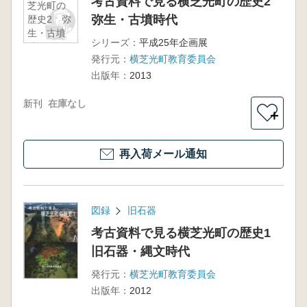
考古資料で見る横芝光町の歴史2
芝光町の
弥生・古墳時代
歴史2 弥
生・古墳
シリーズ：
平成25年企画展
時代
発行元：
横芝光町教育委員会
出版年：
2013
新刊
在庫なし
＋
再入荷メール通知
図録
旧石器
考古資料で見る横芝光町の歴史1
旧石器・縄文時代
発行元：
横芝光町教育委員会
出版年：
2012