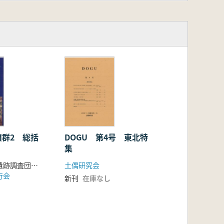
墳群2 総括
DOGU 第4号 東北特
集
上総国分寺台遺跡調査団 編
土偶研究会
行会
新刊
在庫なし