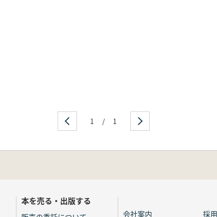
1
/
1
本を売る・出版する
会社案内
採
販売の委託について