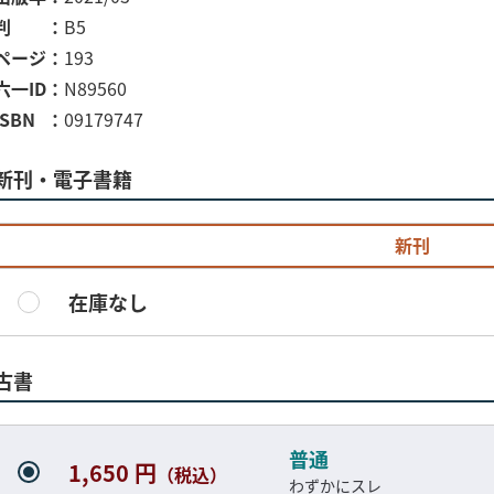
判
B5
ページ
193
六一ID
N89560
ISBN
09179747
新刊・電子書籍
新刊
在庫なし
古書
普通
1,650 円
（税込）
わずかにスレ