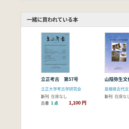
遠藤栄一 北東北のキリシタンとそ
利部修 懸魚の意味と出自に関する
本間岳人 伊豆安山岩製層塔考
一緒に買われている本
紺野英一 土製模造鏡小考
大久保隆史 茨城県内における古墳
立正考古 第57号
山陰弥生文
立正大学考古学研究会
新刊
在庫なし
新刊
在庫な
1,100 円
古書
1 点