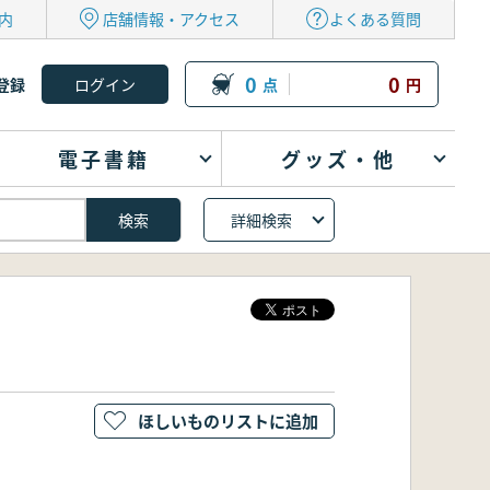
内
店舗情報・アクセス
よくある質問
0
0
登録
点
円
電子書籍
グッズ・他
詳細検索
ほしいものリストに追加