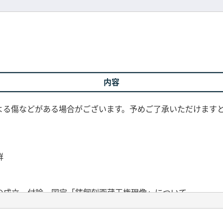
内容
よる傷などがある場合がございます。予めご了承いただけます
群
の成立 付論 国宝「鋳飼刻画蔵王権現像」について
考 人面・獣面意匠のある玉味を中心に
器