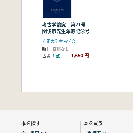
考古学論究 第21号
関俊彦先生傘寿記念号
立正大学考古学会
新刊
在庫なし
1,650 円
古書
1 点
本を探す
本を買う
六一書房の本
ご利用案内