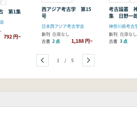
西アジア考古学 第15
考古論叢 
古 第1集
号
集 日野一
会
念号
日本西アジア考古学会
神奈川県考古
し
新刊
在庫なし
新刊
在庫なし
792 円~
1,188 円~
古書
2 点
古書
3 点
1
/
5