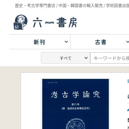
歴史・考古学専門書店 / 中国・韓国書の輸入販売 / 学術図書出
新刊
古書