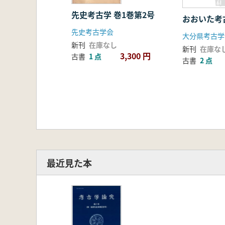
先史考古学 巻1巻第2号
おおいた考
先史考古学会
大分県考古学
新刊
在庫なし
新刊
在庫な
3,300 円
古書
1 点
古書
2 点
最近見た本