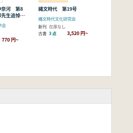
神奈河 第8
縄文時代 第19号
郎先生追悼記
縄文時代文化研究会
学会
新刊
在庫なし
3,520 円~
古書
3 点
770 円~