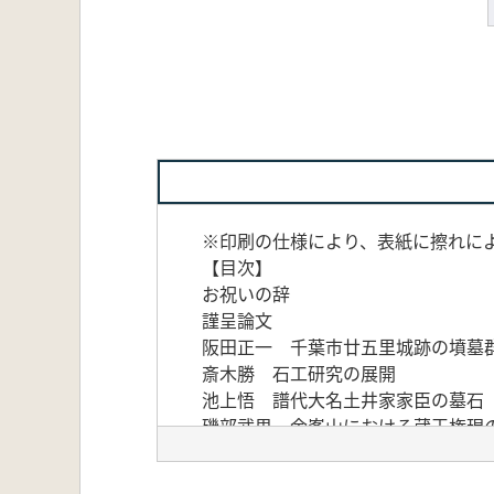
※印刷の仕様により、表紙に擦れに
【目次】
お祝いの辞
謹呈論文
阪田正一 千葉市廿五里城跡の墳墓
斎木勝 石工研究の展開
池上悟 譜代大名土井家家臣の墓石
磯部武男 金峯山における蔵王権現
大竹憲治 中国・良渚文化の玉踪再
時枝務 べトナム・ホイアンの仏飯