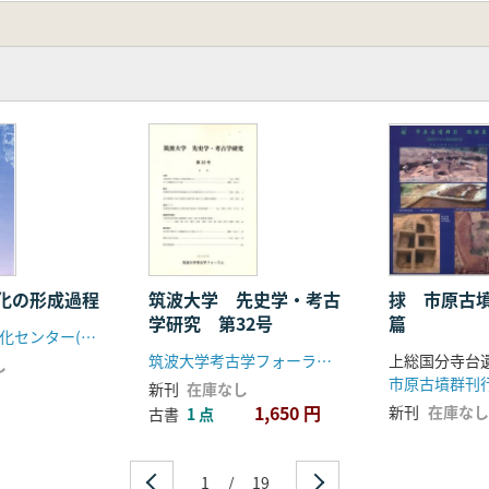
の痕跡 岩手県奥州市の出土メダイと伝世メダイ
考察 現代から遡る
時代の小型埋葬施設に関する検討
化の形成過程
筑波大学 先史学・考古
捄 市原古
学研究 第32号
篇
島根県古代文化センター(島根県文化財愛護協会)
筑波大学考古学フォーラム(筑波大学人文社会ビジネス科学学術院 人文社会科学研究群 人文学学位プログラム 歴史・人類学サブプログラム)
し
市原古墳群刊
新刊
在庫なし
1,650 円
新刊
在庫なし
古書
1 点
1
/
19