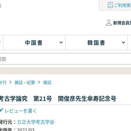
ご利用案
版
新規会員
中国書
韓国書
新刊
雑誌・紀要
雑誌
考古学論究 第21号 関俊彦先生傘寿記念号
レビューを書く
発行元
立正大学考古学会
出版年
2021/03