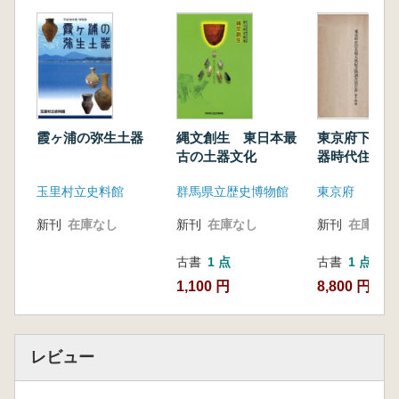
霞ヶ浦の弥生土器
縄文創生 東日本最
東京府下に於
古の土器文化
器時代住居址
玉里村立史料館
群馬県立歴史博物館
東京府
新刊
在庫なし
新刊
在庫なし
新刊
在庫なし
古書
1 点
古書
1 点
1,100 円
8,800 円
レビュー