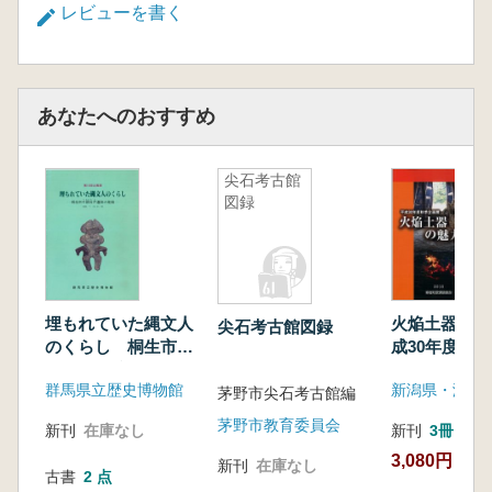
レビューを書く
あなたへのおすすめ
尖石考古館
図録
埋もれていた縄文人
火焔土器の魅
尖石考古館図録
のくらし 桐生市千
成30年度秋
網谷戸遺跡の発掘
群馬県立歴史博物館
茅野市尖石考古館編
茅野市教育委員会
新刊
在庫なし
新刊
3冊
3,080円
新刊
在庫なし
古書
2 点