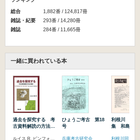
村田文夫 「御野国(岐阜県)加毛郡半布里の人
総合
びと(2)大宝二年籍から武蔵国橘樹郡の様相を
1,882番 / 124,817冊
学ぶ」
雑誌・紀要
293番 / 14,280冊
雑誌
284番 / 11,665冊
一緒に買われている本
過去を探究する 考
ひょうご考古 第18
利根川 第4
古資料解読の方法と
号
集 和島誠一
実践
後半世紀・『
ルイス R. ビンフォード著 植木 武 翻訳
兵庫考古研究会
利根川同人
川』創刊40