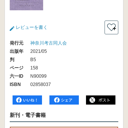
レビューを書く
＋
発行元
神奈川考古同人会
出版年
2021/05
判
B5
ページ
158
六一ID
N90099
ISBN
02858037
新刊・電子書籍