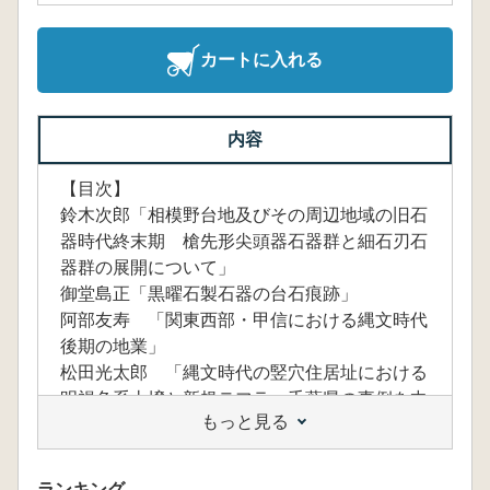
カートに入れる
内容
【目次】
鈴木次郎「相模野台地及びその周辺地域の旧石
器時代終末期 槍先形尖頭器石器群と細石刃石
器群の展開について」
御堂島正「黒曜石製石器の台石痕跡」
阿部友寿 「関東西部・甲信における縄文時代
後期の地業」
松田光太郎 「縄文時代の竪穴住居址における
明褐色系土壌と新規テフラ 千葉県の事例を中
もっと見る
心として(上)」
柏木善治「大磯丘陵における横穴墓の立地と特
性」
ランキング