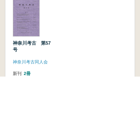
神奈川考古 第57
号
神奈川考古同人会
新刊
2冊
2,200円
古書
1 点
1,760 円
本を探す