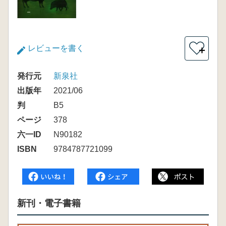
レビューを書く
＋
発行元
新泉社
出版年
2021/06
判
B5
ページ
378
六一ID
N90182
ISBN
9784787721099
新刊・電子書籍