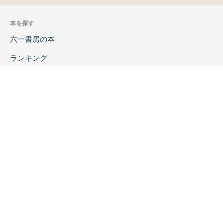
本を探す
六一書房の本
ランキング
特価図書
特集
書店様へ
著者ログイン
会社案内
お問い合わせ
リンク
採用情報