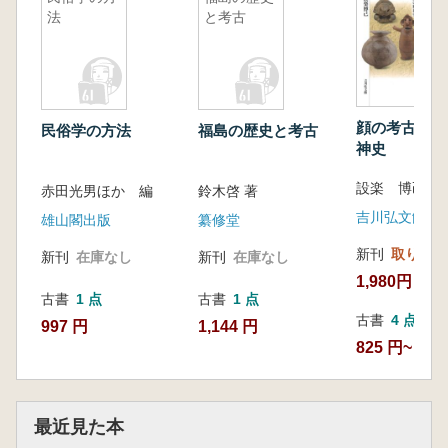
法
と考古
顔の考古学 異形の精
民俗学の方法
福島の歴史と考古
神史
設楽 博己 著
赤田光男ほか 編
鈴木啓 著
吉川弘文館
雄山閣出版
纂修堂
新刊
取り寄せ
新刊
在庫なし
新刊
在庫なし
1,980円
古書
1 点
古書
1 点
古書
4 点
997 円
1,144 円
825 円~
最近見た本