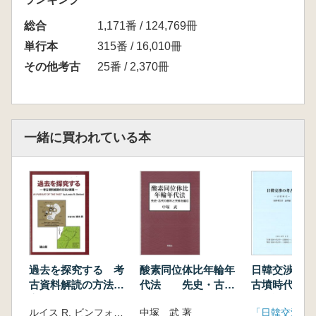
総合
1,171番 / 124,769冊
単行本
315番 / 16,010冊
その他考古
25番 / 2,370冊
一緒に買われている本
過去を探究する 考
酸素同位体比年輪年
日韓交渉の
古資料解読の方法と
代法 先史・古代
古墳時代(最
実践
の暦年と天候を編む
書 論考編)
ルイス R. ビンフォード著 植木 武 翻訳
中塚 武 著