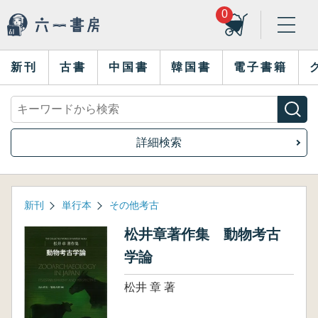
0
新刊
古書
中国書
韓国書
電子書籍
詳細検索
新刊
単行本
その他考古
松井章著作集 動物考古
学論
松井 章 著