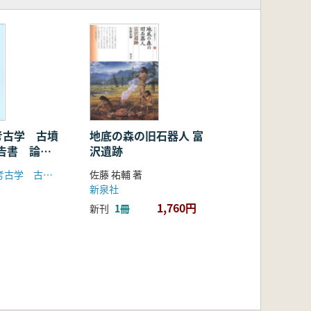
考古学 古墳
地底の森の旧石器人 富
告書 論考
沢遺跡
「日韓交渉の考古学 古墳時代」研究会 「韓日交渉の考古学 三国時代」研究会
佐藤 祐輔 著
新泉社
1,760円
新刊
1冊