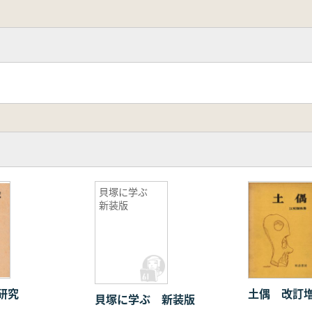
貝塚に学ぶ
新装版
研究
土偶 改訂
貝塚に学ぶ 新装版