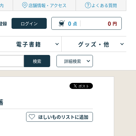
内
店舗情報・アクセス
よくある質問
0
0
登録
点
円
電子書籍
グッズ・他
詳細検索
落
ほしいものリストに追加