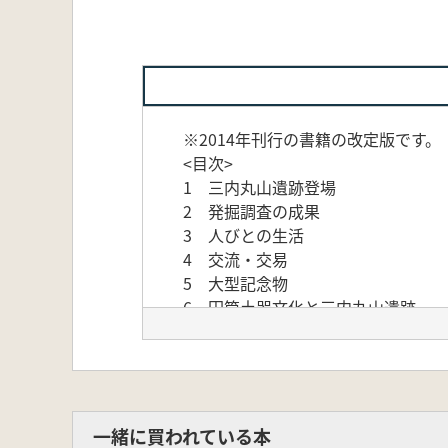
※2014年刊行の書籍の改定版です。
<目次>
1 三内丸山遺跡登場
2 発掘調査の成果
3 人びとの生活
4 交流・交易
5 大型記念物
6 円筒土器文化と三内丸山遺跡
7 遺跡を活かす
一緒に買われている本