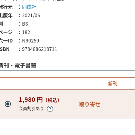
発行元
同成社
出版年
2021/06
判
B6
ページ
182
六一ID
N90259
ISBN
9784886218711
新刊・電子書籍
新刊
1,980 円
（税込）
取り寄せ
会員割引あり