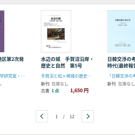
地区第2次発
水辺の城 手賀沼沿岸・
日韓交渉の
歴史と自然 第5号
時代(最終報
編)
駒澤大学考古学研究室・埼玉県坂戸市教育委員会
手賀沼と松ヶ崎城の歴史を考える会
し
新刊
在庫なし
新刊
在庫なし
1,650 円
古書
1 点
1
/
12