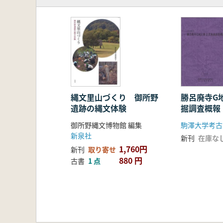
縄文里山づくり 御所野
勝呂廃寺G
遺跡の縄文体験
掘調査概報
御所野縄文博物館 編集
新泉社
新刊
在庫な
1,760円
新刊
取り寄せ
880 円
古書
1 点