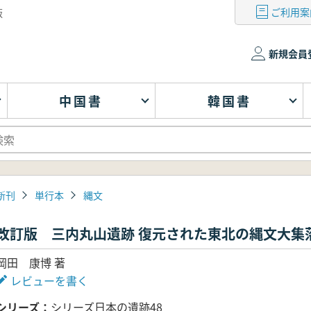
ご利用案
版
新規会員
中国書
韓国書
新刊
単行本
縄文
改訂版 三内丸山遺跡 復元された東北の縄文大集
岡田 康博 著
レビューを書く
シリーズ
シリーズ日本の遺跡48