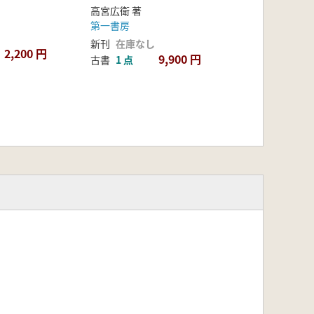
高宮広衛 著
第一書房
新刊
在庫なし
2,200 円
9,900 円
古書
1 点