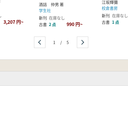
著
江坂輝彌
酒詰 仲男 著
校倉書房
学生社
し
新刊
在庫なし
新刊
在庫なし
3,207 円~
古書
1 点
990 円~
古書
2 点
1
/
5