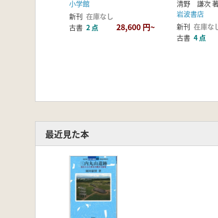
小学館
清野 謙次 
岩波書店
新刊
在庫なし
28,600 円~
新刊
在庫な
古書
2 点
古書
4 点
最近見た本