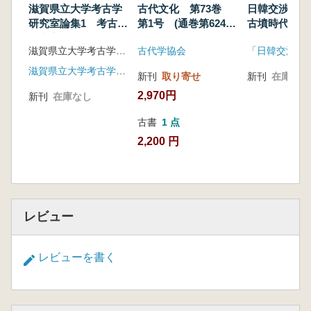
滋賀県立大学考古学
古代文化 第73巻
日韓交渉の
研究室論集1 考古学
第1号 (通巻第624
古墳時代(最
研究室25周年・中井
号) 特輯:「古代中
書 論考編)
滋賀県立大学考古学研究室 編
古代学協会
均先生退職記念
国の東北フロンティ
ア開発と遼東郡・玄
滋賀県立大学考古学研究室
新刊
取り寄せ
新刊
在庫なし
莵郡・楽浪郡」(上)
2,970円
新刊
在庫なし
古書
1 点
2,200 円
レビュー
レビューを書く