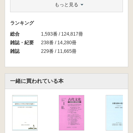
もっと見る
此木真理 群馬県周辺における湯取り法炊飯か
ら米蒸し調理への転換過程
小野本 敦 古墳時代後期東日本の「炉で蒸す」
ランキング
調理について
総合
松島隆介 土器埋設炉分布圏における火処の時
1,593番 / 124,817冊
期的変化とその背景
雑誌・紀要
238番 / 14,280冊
〔投稿論文〕
雑誌
229番 / 11,665冊
中川朋美 青谷上寺地遺跡における暴力の位置
づけ
明星つきこ インドネシア南スラウェシの木造
船づくり 生産状況と生産工程の考察を中心に
一緒に買われている本