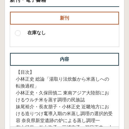
新刊・電子書籍
新刊
在庫なし
内容
【目次】
小林正史 総論「湯取り法炊飯から米蒸しへの
転換過程」
小林正史・久保田慎二 東南アジア大陸部にお
けるウルチ米を蒸す調理の民族誌
妹尾裕介・長友朋子・小林正史 近畿地方にお
ける造りつけ竃導入期の米蒸し調理の選択的受
容 奈良県新堂遺跡の炉による蒸し調理一
有山径世・外山政子・三浦京子・洞日正史・小