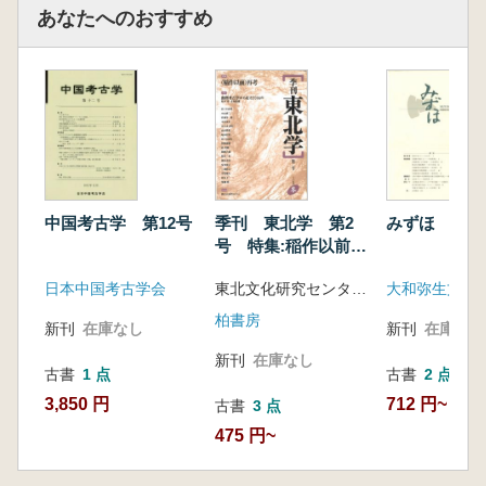
あなたへのおすすめ
中国考古学 第12号
季刊 東北学 第2
みずほ 第2
号 特集:稲作以前
再考
日本中国考古学会
東北文化研究センター 編
大和弥生文化
柏書房
新刊
在庫なし
新刊
在庫なし
新刊
在庫なし
古書
1 点
古書
2 点
3,850 円
712 円~
古書
3 点
475 円~