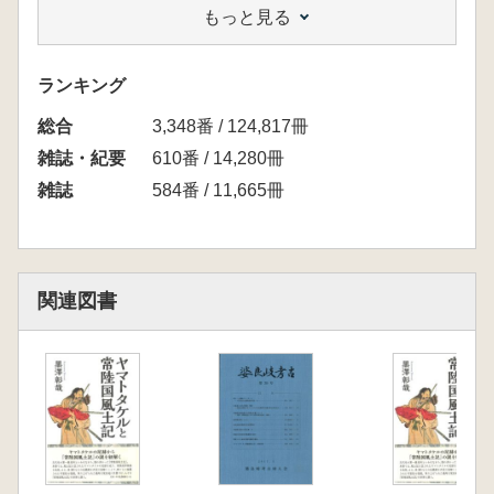
もっと見る
近平遺跡の綱取Ⅱ式土器
横倉要次 常陸太田市坂口遺跡採集の縄文土器
と石器について
ランキング
小澤清男 有角石器の遺跡内接合例(1) 千葉
総合
県市原市草刈遺跡出土の有角石器の再検討
3,348番 / 124,817冊
井 博幸 伝土浦市十三塚(古墳)採集の下総型埴
雑誌・紀要
610番 / 14,280冊
輪・
雑誌
584番 / 11,665冊
谷仲俊雄 茨城県石岡市幸町愛宕古墳につい
て 石岡市域の古墳群補遺
佐々木義則 茨城県における奈良・平安時代漁
網錘の地域性(後編)
関連図書
大久保隆史 かすみがうら市下佐谷廃寺採集資
料