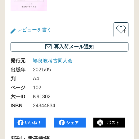
レビューを書く
＋
再入荷メール通知
発行元
婆良岐考古同人会
出版年
2021/05
判
A4
ページ
102
六一ID
N91302
ISBN
24344834