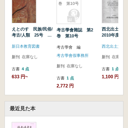
巻 第10号
えとのす 民族/民俗/
西北出土文
考古學會雜誌 第2
考古/人類 25号 吉
2010年度特刊
巻 第10号
備の考古学 吉備世
新日本教育図書
西北出土文献
界の成立と衰退
考古學會 編
Part2
考古學會假事務所
新刊
在庫なし
新刊
在庫なし
新刊
在庫なし
古書
4 点
古書
1 点
633 円~
1,100 円
古書
1 点
2,772 円
最近見た本