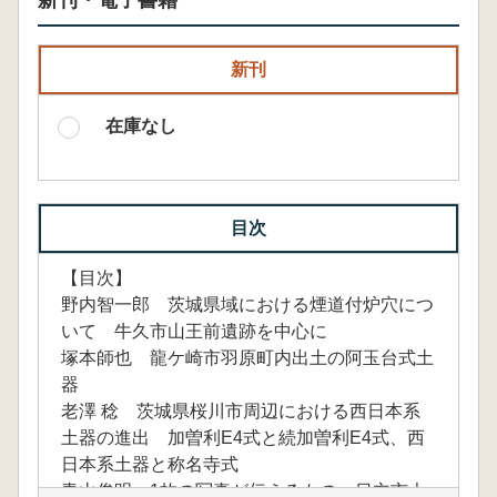
新刊・電子書籍
新刊
在庫なし
目次
【目次】
野内智一郎 茨城県域における煙道付炉穴につ
いて 牛久市山王前遺跡を中心に
塚本師也 龍ケ崎市羽原町内出土の阿玉台式土
器
老澤 稔 茨城県桜川市周辺における西日本系
土器の進出 加曽利E4式と続加曽利E4式、西
日本系土器と称名寺式
青山俊明 1枚の写真が伝えるもの 日立市大