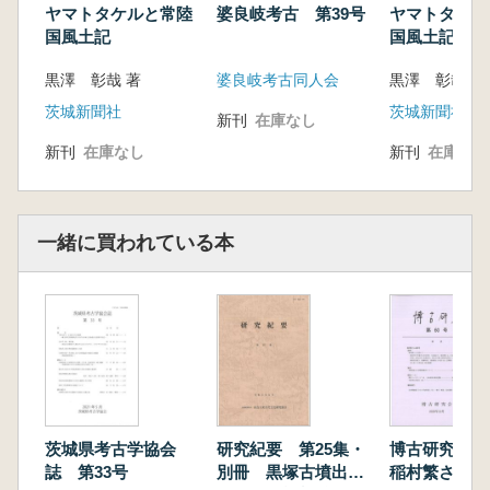
ヤマトタケルと常陸
婆良岐考古 第39号
ヤマトタケル
国風土記
国風土記
黒澤 彰哉 著
婆良岐考古同人会
黒澤 彰哉 著
茨城新聞社
茨城新聞社
新刊
在庫なし
新刊
在庫なし
新刊
在庫なし
一緒に買われている本
茨城県考古学協会
研究紀要 第25集・
博古研究 第
誌 第33号
別冊 黒塚古墳出土
稲村繁さん追