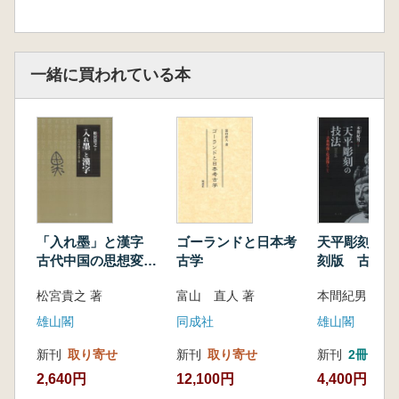
一緒に買われている本
「入れ墨」と漢字
ゴーランドと日本考
天平彫刻の技
古代中国の思想変貌
古学
刻版 古典塑
と書
漆像について
松宮貴之 著
富山 直人 著
本間紀男 著
雄山閣
同成社
雄山閣
新刊
取り寄せ
新刊
取り寄せ
新刊
2冊
2,640円
12,100円
4,400円