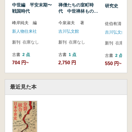
中世編 平安末期〜
禅僧たちの室町時
研究史 将門
戦国時代
代 中世禅林ものが
たり
峰岸純夫 編
今泉淑夫 著
佐伯有清 [ほか
新人物往来社
吉川弘文館
吉川弘文館
新刊
在庫なし
新刊
在庫なし
新刊
在庫なし
古書
2 点
古書
1 点
古書
2 点
704 円~
2,750 円
550 円~
最近見た本