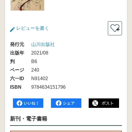
レビューを書く
＋
発行元
山川出版社
出版年
2021/08
判
B6
ページ
240
六一ID
N91402
ISBN
9784634151796
新刊・電子書籍