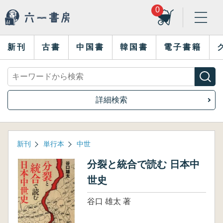
0
新刊
古書
中国書
韓国書
電子書籍
詳細検索
新刊
単行本
中世
分裂と統合で読む 日本中
世史
谷口 雄太 著