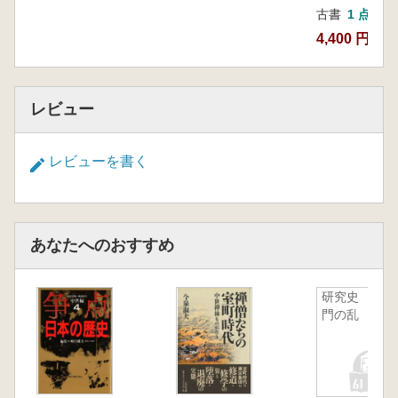
古書
1 点
4,400 円
レビュー
レビューを書く
あなたへのおすすめ
研究史 将
門の乱