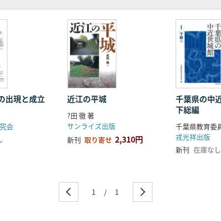
の出現と成立
近江の平城
千葉県の中
下総編
?田 徹 著
サンライズ出版
究会
千葉県教育委員
戎光祥出版
2,310円
し
新刊
取り寄せ
新刊
在庫なし
1
/
1