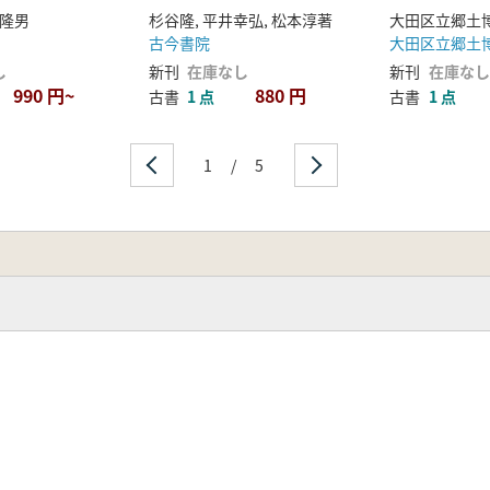
隆男
杉谷隆, 平井幸弘, 松本淳著
大田区立郷土
古今書院
大田区立郷土
し
新刊
在庫なし
新刊
在庫なし
990 円~
880 円
古書
1 点
古書
1 点
1
/
5