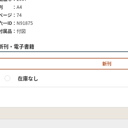
判
A4
ページ
74
六一ID
N91875
付属品
付図
新刊・電子書籍
新刊
在庫なし