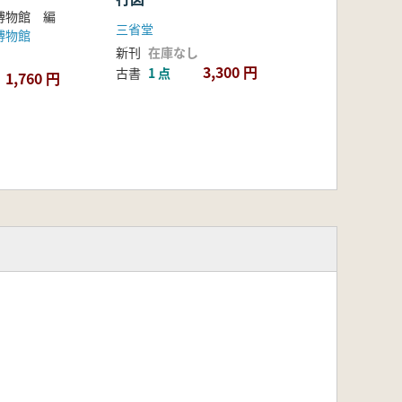
博物館 編
三省堂
博物館
新刊
在庫なし
3,300 円
古書
1 点
1,760 円