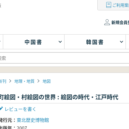
ご利用案
版
新規会員
中国書
韓国書
新刊
地理・地質
地図
町絵図・村絵図の世界 : 絵図の時代・江戸時代
レビューを書く
発行元
東北歴史博物館
出版年
2007