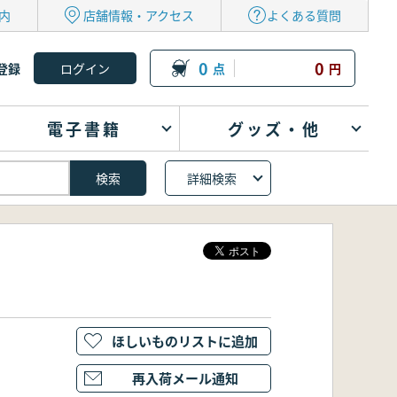
内
店舗情報・アクセス
よくある質問
0
0
登録
点
円
電子書籍
グッズ・他
詳細検索
ほしいものリストに追加
再入荷メール通知