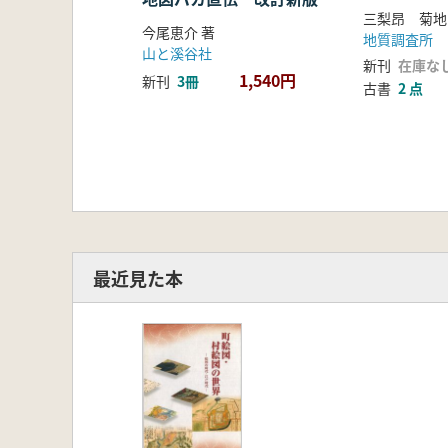
三梨昂 菊地
今尾恵介 著
地質調査所
山と溪谷社
新刊
在庫な
1,540円
新刊
3冊
古書
2 点
最近見た本