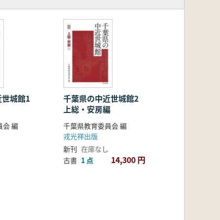
近世城館1
千葉県の中近世城館2
上総・安房編
会 編
千葉県教育委員会 編
戎光祥出版
新刊
在庫なし
14,300 円
古書
1 点