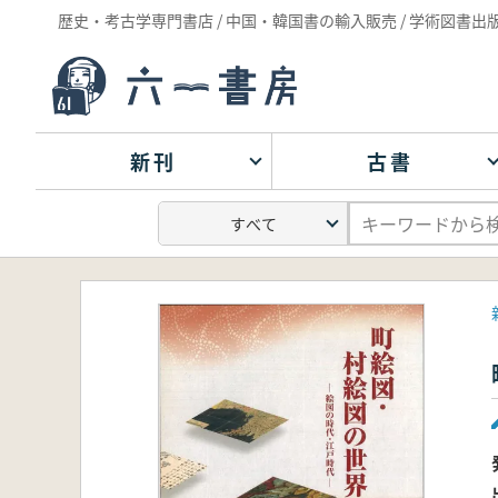
歴史・考古学専門書店 / 中国・韓国書の輸入販売 / 学術図書出
新刊
古書