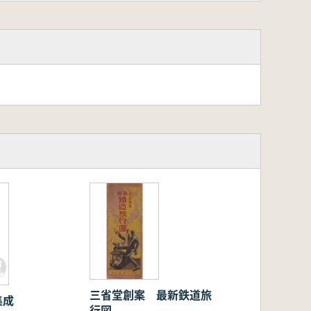
三省堂創案 最新鉄道旅
集成
行図