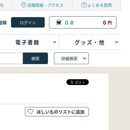
内
店舗情報・アクセス
よくある質問
0
0
登録
点
円
電子書籍
グッズ・他
詳細検索
ほしいものリストに追加