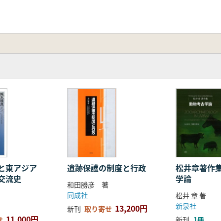
と東アジア
遺跡保護の制度と行政
松井章著作
交流史
学論
和田勝彦 著
同成社
松井 章 著
新泉社
13,200円
新刊
取り寄せ
11,000円
せ
新刊
1冊