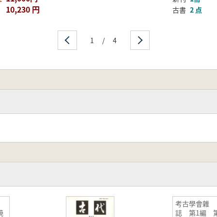
10,230 円
古書
2 点
1
/
4
術
考古學會雜
焼
誌 第1編 