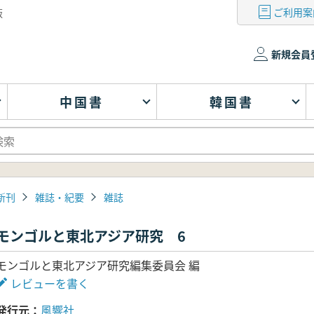
ご利用案
版
新規会員
中国書
韓国書
新刊
雑誌・紀要
雑誌
モンゴルと東北アジア研究 6
モンゴルと東北アジア研究編集委員会 編
レビューを書く
発行元
風響社