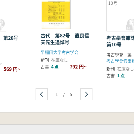
10号
古代 第82号 直良信
 第28号
考古學會雜
夫先生追悼号
第10号
早稲田大学考古学会
考古學會 編
新刊
在庫なし
考古學會假事
し
792 円~
古書
4 点
569 円~
新刊
在庫なし
古書
1 点
1
/
5