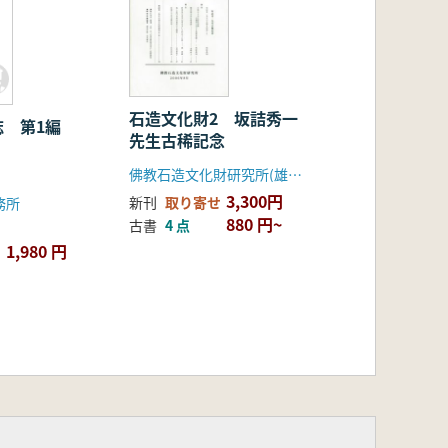
石造文化財2 坂詰秀一
誌 第1編
先生古稀記念
佛教石造文化財研究所(雄山閣)
3,300円
新刊
取り寄せ
務所
880 円~
古書
4 点
1,980 円