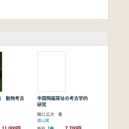
集 動物考古
中国陶磁窯址の考古学的
研究
関口 広次 著
雄山閣
11,000円
7,700円
新刊
1冊