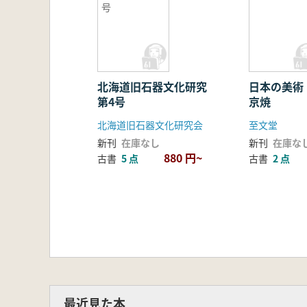
号
北海道旧石器文化研究
日本の美術
第4号
京焼
北海道旧石器文化研究会
至文堂
新刊
在庫なし
新刊
在庫な
880 円~
古書
5 点
古書
2 点
最近見た本