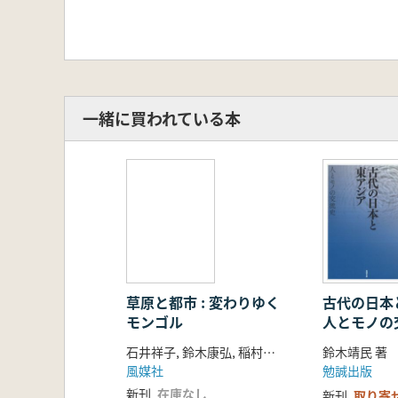
一緒に買われている本
草原と都市 : 変わりゆく
古代の日本
モンゴル
人とモノの
石井祥子, 鈴木康弘, 稲村哲也 編著
鈴木靖民 著
風媒社
勉誠出版
新刊
在庫なし
新刊
取り寄